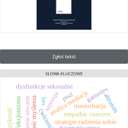
Zgłoś tekst
SŁOWA KLUCZOWE
dysfunkcje seksualne
gamedev
analiza mediacji
supresja
ptsd
altruism
elastyczność myślenia
myślenie otwarte
pomiar perfekcjonizmu
saq
masturbacja
empathic concern
strategie radzenia sobie
traumatic stress