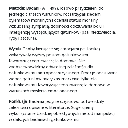
Metoda
: Badani (
N
= 499), losowo przydzieleni do
jednego z trzech warunków, rozstrzygali siedem
dylematów moralnych i oceniali status moralny,
wzbudzaną sympatię, zdolności odczuwania bólu i
inteligencję występujących gatunków (psa, niedźwiedzia,
ryby i szczura).
Wyniki
: Osoby kierujące się emocjami (vs. logiką)
wykazywały wyższy poziom gatunkowizmu
faworyzującego zwierzęta domowe. Nie
zaobserwowaliśmy odwrotnej zależności dla
gatunkowizmu antropocentrycznego. Emocje odczuwane
wobec gatunków miały zaś znaczenie tylko dla
gatunkowizmu faworyzującego zwierzęta domowe w
warunkach myślenia emocjonalnego.
Konkluzja
: Badania jedynie częściowo potwierdziły
zależności opisane w literaturze. Sugerujemy
wykorzystanie bardziej obiektywnych metod manipulacji
w dalszych badaniach gatunkowizmu.