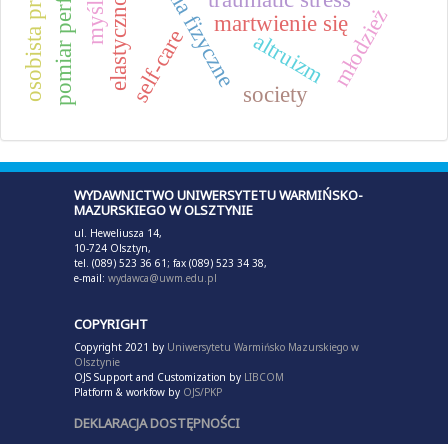
osobista przykrość
ćwiczenia fizyczne
młodzież
martwienie się
self-care
altruizm
society
WYDAWNICTWO UNIWERSYTETU WARMIŃSKO-
MAZURSKIEGO W OLSZTYNIE
ul. Heweliusza 14,
10-724 Olsztyn,
tel. (089) 523 36 61; fax (089) 523 34 38,
e-mail:
wydawca@uwm.edu.pl
COPYRIGHT
Copyright 2021 by
Uniwersytetu Warmińsko Mazurskiego w
Olsztynie
OJS Support and Customization by
LIBCOM
Platform & workfow by
OJS/PKP
DEKLARACJA DOSTĘPNOŚCI