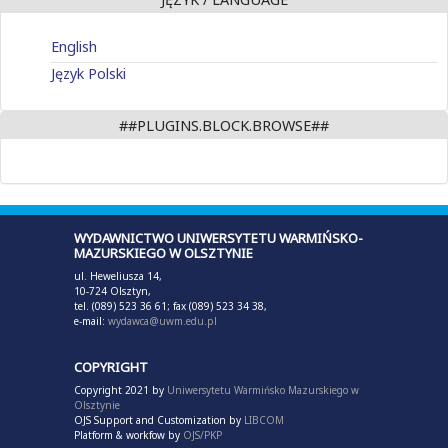
English
Język Polski
##PLUGINS.BLOCK.BROWSE##
WYDAWNICTWO UNIWERSYTETU WARMIŃSKO-
MAZURSKIEGO W OLSZTYNIE
ul. Heweliusza 14,
10-724 Olsztyn,
tel. (089) 523 36 61; fax (089) 523 34 38,
e-mail:
wydawca@uwm.edu.pl
COPYRIGHT
Copyright 2021 by
Uniwersytetu Warmińsko Mazurskiego w
Olsztynie
OJS Support and Customization by
LIBCOM
Platform & workfow by
OJS/PKP