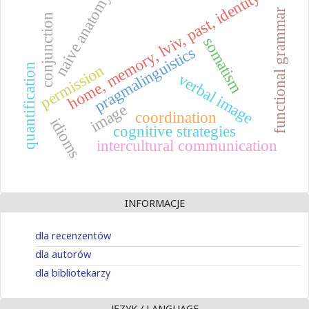
home, memory, lviv, past, identity
naive anatomy
functional grammar
conjunction
somatism
pragmalinguistics
permission
quantification
verbal image
image
coordination
idioms
cognitive strategies
intercultural communication
INFORMACJE
dla recenzentów
dla autorów
dla bibliotekarzy
JĘZYK / LANGUAGE