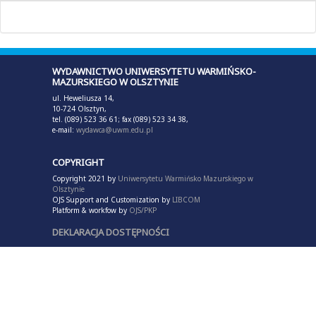
WYDAWNICTWO UNIWERSYTETU WARMIŃSKO-
MAZURSKIEGO W OLSZTYNIE
ul. Heweliusza 14,
10-724 Olsztyn,
tel. (089) 523 36 61; fax (089) 523 34 38,
e-mail:
wydawca@uwm.edu.pl
COPYRIGHT
Copyright 2021 by
Uniwersytetu Warmińsko Mazurskiego w
Olsztynie
OJS Support and Customization by
LIBCOM
Platform & workfow by
OJS/PKP
DEKLARACJA DOSTĘPNOŚCI