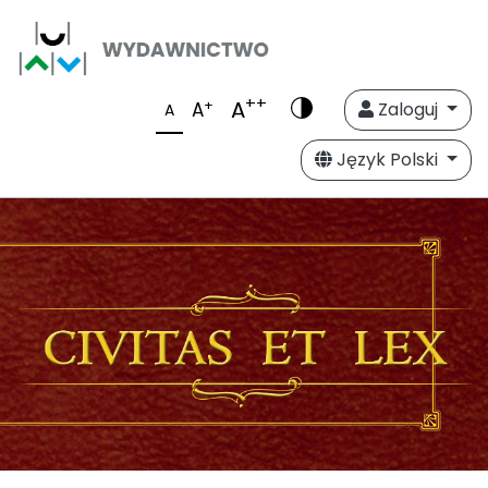
++
A
+
A
Zaloguj
A
Język Polski