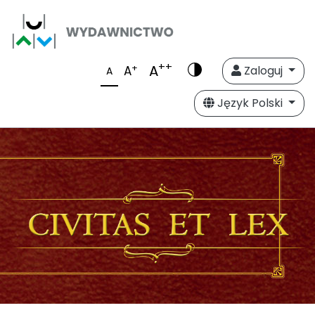
++
A
+
A
Zaloguj
A
Język Polski