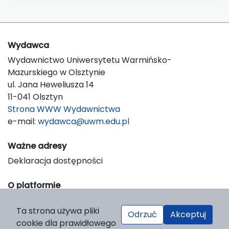
Wydawca
Wydawnictwo Uniwersytetu Warmińsko-
Mazurskiego w Olsztynie
ul. Jana Heweliusza 14
11-041 Olsztyn
Strona WWW Wydawnictwa
e-mail:
wydawca@uwm.edu.pl
Ważne adresy
Deklaracja dostępności
O platformie
© 2023 Uniwersytet Warmińsko-Mazurski w Olsztynie
Ta strona używa pliki
Support & Customization by LIBCOM
Odrzuć
Akceptuj
cookie dla prawidłowego
Platform & Workflow by OJS/PKP