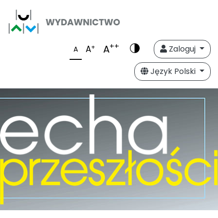
++
A
+
A
Zaloguj
A
Język Polski