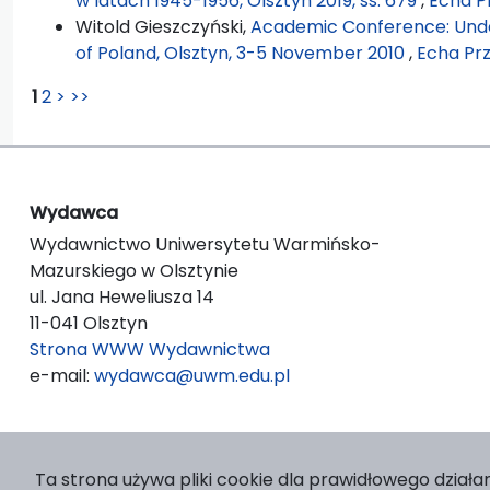
w latach 1945-1956, Olsztyn 2019, ss. 679
,
Echa Pr
Witold Gieszczyński,
Academic Conference: Under
of Poland, Olsztyn, 3-5 November 2010
,
Echa Prze
1
2
>
>>
Wydawca
Wydawnictwo Uniwersytetu Warmińsko-
Mazurskiego w Olsztynie
ul. Jana Heweliusza 14
11-041 Olsztyn
Strona WWW Wydawnictwa
e-mail:
wydawca@uwm.edu.pl
Ta strona używa pliki cookie dla prawidłowego działan