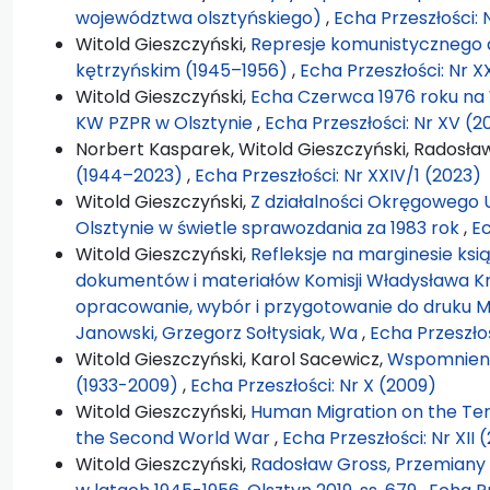
województwa olsztyńskiego)
,
Echa Przeszłości: N
Witold Gieszczyński,
Represje komunistycznego 
kętrzyńskim (1945–1956)
,
Echa Przeszłości: Nr X
Witold Gieszczyński,
Echa Czerwca 1976 roku na 
KW PZPR w Olsztynie
,
Echa Przeszłości: Nr XV (2
Norbert Kasparek, Witold Gieszczyński, Radosła
(1944–2023)
,
Echa Przeszłości: Nr XXIV/1 (2023)
Witold Gieszczyński,
Z działalności Okręgowego U
Olsztynie w świetle sprawozdania za 1983 rok
,
Ec
Witold Gieszczyński,
Refleksje na marginesie ksią
dokumentów i materiałów Komisji Władysława Kruc
opracowanie, wybór i przygotowanie do druku M
Janowski, Grzegorz Sołtysiak, Wa
,
Echa Przeszłoś
Witold Gieszczyński, Karol Sacewicz,
Wspomnienie
(1933-2009)
,
Echa Przeszłości: Nr X (2009)
Witold Gieszczyński,
Human Migration on the Terr
the Second World War
,
Echa Przeszłości: Nr XII (
Witold Gieszczyński,
Radosław Gross, Przemiany