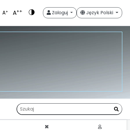
++
A
+
A
Zaloguj
Język Polski