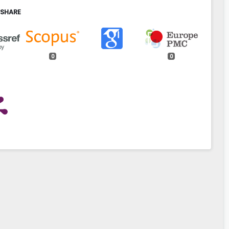
 SHARE
0
0