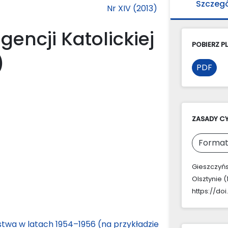
Szczeg
Nr XIV (2013)
gencji Katolickiej
POBIERZ PL
)
PDF
ZASADY C
Format
Gieszczyńsk
Olsztynie 
https://do
twa w latach 1954–1956 (na przykładzie