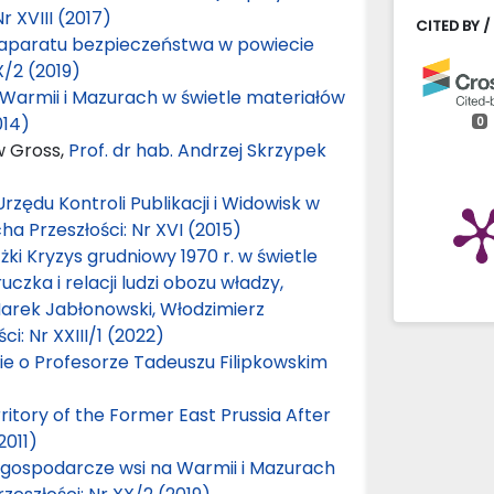
r XVIII (2017)
CITED BY /
aparatu bezpieczeństwa w powiecie
X/2 (2019)
Warmii i Mazurach w świetle materiałów
014)
0
w Gross,
Prof. dr hab. Andrzej Skrzypek
rzędu Kontroli Publikacji i Widowisk w
ha Przeszłości: Nr XVI (2015)
żki Kryzys grudniowy 1970 r. w świetle
zka i relacji ludzi obozu władzy,
arek Jabłonowski, Włodzimierz
ci: Nr XXIII/1 (2022)
 o Profesorze Tadeuszu Filipkowskim
itory of the Former East Prussia After
2011)
 gospodarcze wsi na Warmii i Mazurach