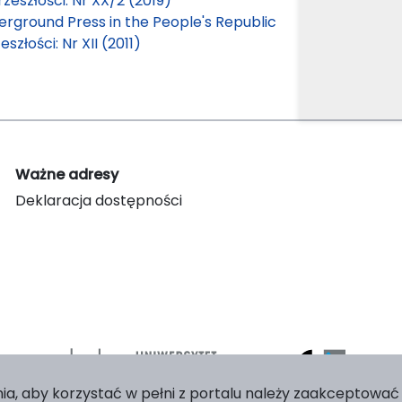
zeszłości: Nr XX/2 (2019)
ground Press in the People's Republic
szłości: Nr XII (2011)
Ważne adresy
Deklaracja dostępności
ia, aby korzystać w pełni z portalu należy zaakceptować p