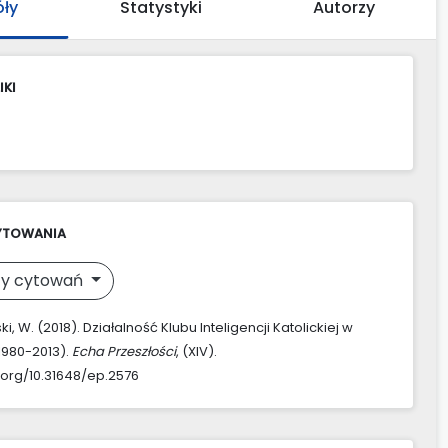
óły
Statystyki
Autorzy
IKI
YTOWANIA
y cytowań
i, W. (2018). Działalność Klubu Inteligencji Katolickiej w
(1980-2013).
Echa Przeszłości
, (XIV).
i.org/10.31648/ep.2576