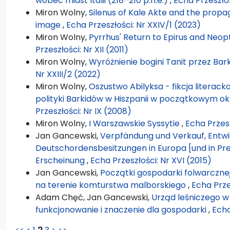
wobec miast Italii (218–210 p.n.e.)
,
Echa Przeszłoś
Miron Wolny,
Silenus of Kale Akte and the propa
image
,
Echa Przeszłości: Nr XXIV/1 (2023)
Miron Wolny,
Pyrrhus' Return to Epirus and Neop
Przeszłości: Nr XII (2011)
Miron Wolny,
Wyróżnienie bogini Tanit przez Bar
Nr XXIII/2 (2022)
Miron Wolny,
Oszustwo Abilyksa - fikcja literac
polityki Barkidów w Hiszpanii w początkowym okr
Przeszłości: Nr IX (2008)
Miron Wolny,
I Warszawskie Syssytie
,
Echa Przesz
Jan Gancewski,
Verpfändung und Verkauf, Entwic
Deutschordensbesitzungen in Europa [und in Pre
Erscheinung
,
Echa Przeszłości: Nr XVI (2015)
Jan Gancewski,
Początki gospodarki folwarczn
na terenie komturstwa malborskiego
,
Echa Prze
Adam Chęć, Jan Gancewski,
Urząd leśniczego w
funkcjonowanie i znaczenie dla gospodarki
,
Echa