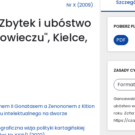
Szczeg
Nr X (2009)
Zbytek i ubóstwo
POBIERZ PL
owieczu", Kielce,
PDF
ZASADY C
Format
Gancewski,
em II Gonatasem a Zenononem z Kition
ubóstwo w 
u intelektualnego na dworze
roku.
Echa 
https://cz
raficzna wizja polityki kartagińskiej