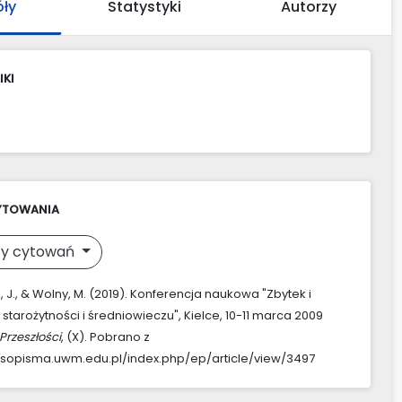
óły
Statystyki
Autorzy
IKI
YTOWANIA
y cytowań
 J., & Wolny, M. (2019). Konferencja naukowa "Zbytek i
starożytności i średniowieczu", Kielce, 10-11 marca 2009
Przeszłości
, (X). Pobrano z
asopisma.uwm.edu.pl/index.php/ep/article/view/3497