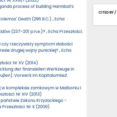
ci: Nr XXIII/1 (2022)
ganda process of building Hannibal’s
CITED BY /
tolemos' Death (296 B.C.)
,
Echa
kidów (237–201 p.n.e.)?
,
Echa Przeszłości:
ka czy rzeczywisty symptom słabości
esie drugiej wojny punickiej?
,
Echa
łości: Nr XV (2014)
klung der finanziellen Werkzeuge in
uβen]. Vorwerk im Kapitalumlauf.
ej w kompleksie zamkowym w Malborku i
szłości: Nr XIV (2013)
 państwie Zakonu Krzyżackiego -
 Przeszłości: Nr X (2009)