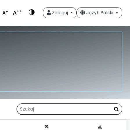
++
A
+
A
Zaloguj
Język Polski