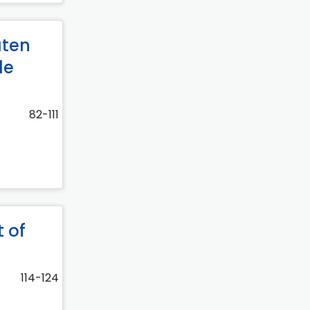
aten
de
82-111
 of
114-124