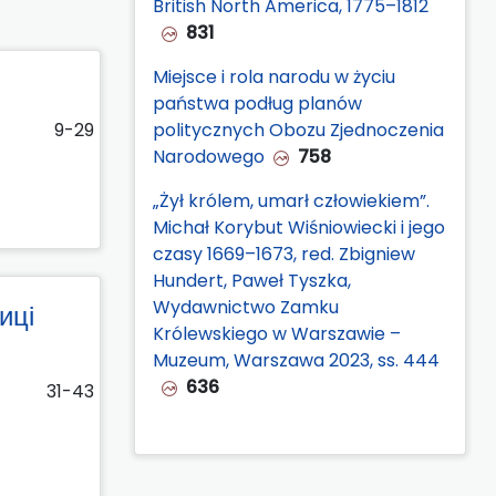
British North America, 1775–1812
831
Miejsce i rola narodu w życiu
państwa podług planów
politycznych Obozu Zjednoczenia
9-29
Narodowego
758
„Żył królem, umarł człowiekiem”.
Michał Korybut Wiśniowiecki i jego
czasy 1669–1673, red. Zbigniew
Hundert, Paweł Tyszka,
Wydawnictwo Zamku
иці
Królewskiego w Warszawie –
Muzeum, Warszawa 2023, ss. 444
636
31-43