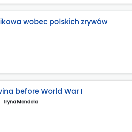
z Dzikowa wobec polskich zrywów
vina before World War I
k
Iryna Mendela