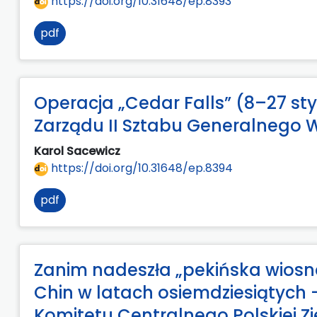
https://doi.org/10.31648/ep.8393
pdf
Operacja „Cedar Falls” (8–27 st
Zarządu II Sztabu Generalnego 
Karol Sacewicz
https://doi.org/10.31648/ep.8394
pdf
Zanim nadeszła „pekińska wiosna”
Chin w latach osiemdziesiątych
Komitetu Centralnego Polskiej Zj