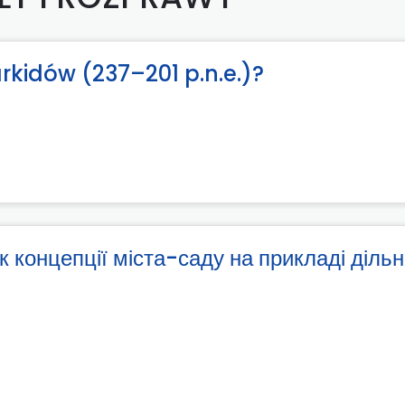
arkidów (237–201 p.n.e.)?
 концепції міста-саду на прикладі дільн