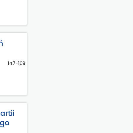
ń
147-169
rtii
ego