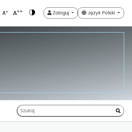
++
A
+
A
Zaloguj
Język Polski