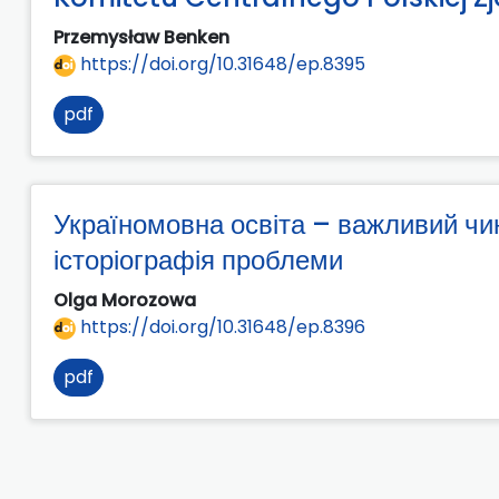
Przemysław Benken
https://doi.org/10.31648/ep.8395
pdf
Україномовна освіта – важливий чин
історіографія проблеми
Olga Morozowa
https://doi.org/10.31648/ep.8396
pdf