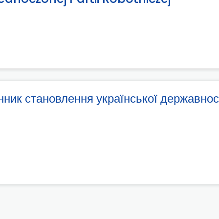
ник становлення української державност