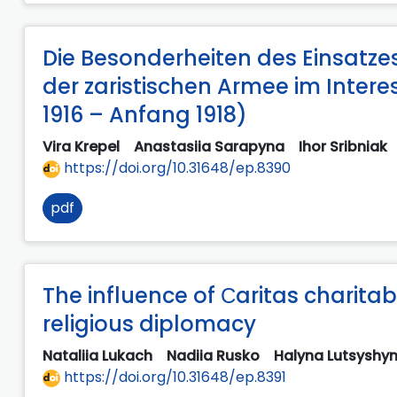
Die Besonderheiten des Einsatz
der zaristischen Armee im Inter
1916 – Anfang 1918)
Vira Krepel
Anastasiia Sarapyna
Ihor Sribniak
https://doi.org/10.31648/ep.8390
pdf
The influence of Сaritas charita
religious diplomacy
Nataliia Lukach
Nadiia Rusko
Halyna Lutsyshy
https://doi.org/10.31648/ep.8391