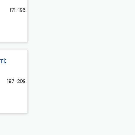
171-196
і:
197-209