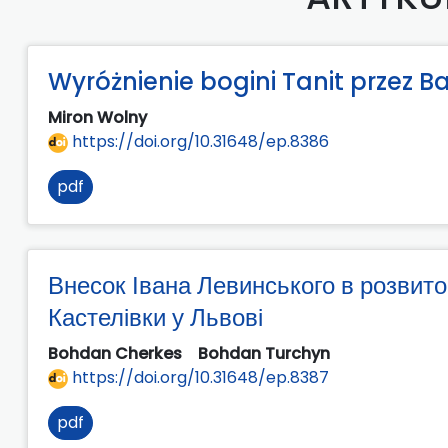
Wyróżnienie bogini Tanit przez B
Miron Wolny
https://doi.org/10.31648/ep.8386
pdf
Внесок Івана Левинського в розвиток
Кастелівки у Львові
Bohdan Cherkes
Bohdan Turchyn
https://doi.org/10.31648/ep.8387
pdf