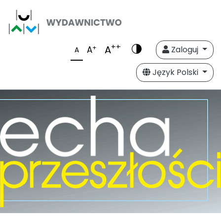
++
A
+
A
Zaloguj
A
Język Polski