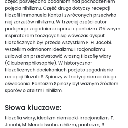
część poświęcono badaniom nad pochodzeniem
pojęcia nihilizmu. Część druga dotyczy recepcji
filozofii Immanuela Kanta i zwróconych przeciwko
niej zarzutów nihilizmu. W trzeciej części autor
podejmuje zagadnienie sporu o panteizm. Głównym
inspiratorem toczących się wówczas dysput
filozoficznych był przede wszystkim F. H. Jacobi.
Wszelkim odmianom idealizmu i racjonalizmu
usiłował on przeciwstawić własną filozofię wiary
(Glaubensphilosophie). W historyczno-
filozoficznych dociekaniach podjęto zagadnienie
recepcji filozofii B. Spinozy w tradycji niemieckiego
oświecenia. Panteizm Spinozy był ważnym źródłem
sporów o ateizm i nihilizm.
Słowa kluczowe:
filozofia wiary, idealizm niemiecki, irracjonalizm, F.
Jacobi, M. Mendelssohn, nihilizm, panteizm, B.