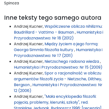
Spinoza
Inne teksty tego samego autora
Andrzej Kucner,
Współczesne oblicza nihilizmu:
Baudrillard - Vattimo - Bauman
,
Humanistyka i
Przyrodoznawstwo: Nr 18 (2012)
Andrzej Kucner,
Między życiem a jego formą:
Georga Simmla filozofia kultury
,
Humanistyka i
Przyrodoznawstwo: Nr 17 (2011)
Andrzej Kucner,
Nietzschego radosna wiedza
,
Humanistyka i Przyrodoznawstwo: Nr 15 (2009)
Andrzej Kucner,
Spor o racjonalność w obliczu
argumentów filozofii zycia - Nietzsche, Dilthey,
Bergson
,
Humanistyka i Przyrodoznawstwo: Nr
12 (2006)
Andrzej Kucner,
"Mała encyklopedia filozofii:
pojęcia, problemy, kierunki, szkoły", red.
Stanisław Jedynak, Bydgoszcz 1996: [recenzja]
,