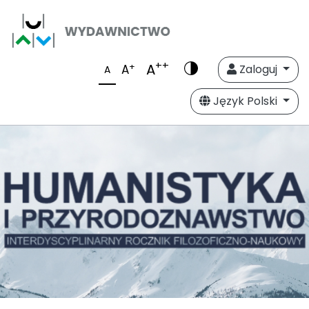
++
A
+
A
Zaloguj
A
Język Polski