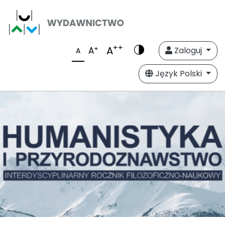
++
A
+
A
Zaloguj
A
Język Polski