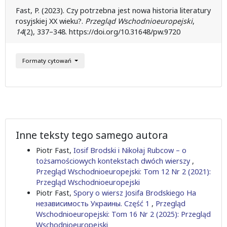
Fast, P. (2023). Czy potrzebna jest nowa historia literatury
rosyjskiej XX wieku?.
Przegląd Wschodnioeuropejski
,
14
(2), 337–348. https://doi.org/10.31648/pw.9720
Formaty cytowań
Inne teksty tego samego autora
Piotr Fast,
Iosif Brodski i Nikołaj Rubcow – o
tożsamościowych kontekstach dwóch wierszy
,
Przegląd Wschodnioeuropejski: Tom 12 Nr 2 (2021):
Przegląd Wschodnioeuropejski
Piotr Fast,
Spory o wiersz Josifa Brodskiego На
независимость Украины. Część 1
,
Przegląd
Wschodnioeuropejski: Tom 16 Nr 2 (2025): Przegląd
Wschodnioeuropejski