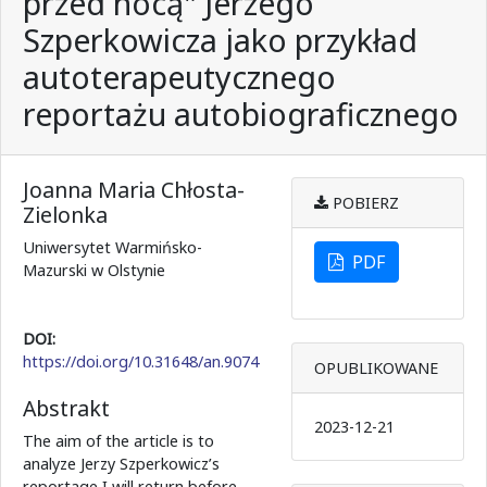
przed nocą" Jerzego
Szperkowicza jako przykład
autoterapeutycznego
reportażu autobiograficznego
Joanna Maria Chłosta-
POBIERZ
Zielonka
Uniwersytet Warmińsko-
PDF
Mazurski w Olstynie
DOI:
https://doi.org/10.31648/an.9074
OPUBLIKOWANE
Abstrakt
2023-12-21
The aim of the article is to
analyze Jerzy Szperkowicz’s
reportage I will return before