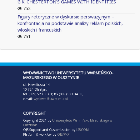
G.K. CHESTERTON’S GAMES WITH IDENTITIES
752
Figury retoryczne w dyskursie perswazyjnym –
konfrontacja na podstawie analizy reklam polskich,
włoskich i francuskich
751
WYDAWNICTWO UNIWERSYTETU WARMIŃSKO-
MAZURSKIEGO W OLSZTYNIE
ul. Heweliusza 14,
10-724 Olsztyn,
tel. (089) 523 36 61; fax (089) 523 34 38,
e-mail:
wydawca@uwm.edu.pl
COPYRIGHT
Copyright 2021 by
Uniwersytetu Warmińsko Mazurskiego w
Olsztynie
OJS Support and Customization by
LIBCOM
Platform & workfow by
OJS/PKP