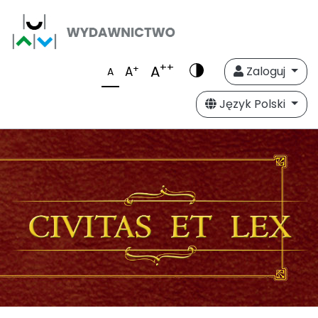
++
A
+
A
Zaloguj
A
Język Polski