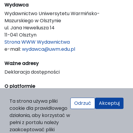
Wydawca
Wydawnictwo Uniwersytetu Warmińsko-
Mazurskiego w Olsztynie
ul. Jana Heweliusza 14
11-041 Olsztyn
Strona WWW Wydawnictwa
e-mail:
wydawca@uwm.edu.pl
Ważne adresy
Deklaracja dostępności
O platformie
© 2023 Uniwersytet Warmińsko-Mazurski w Olsztynie
Ta strona używa pliki
Support & Customization by LIBCOM
Odrzuć
Akceptuj
cookie dla prawidłowego
Platform & Workflow by OJS/PKP
działania, aby korzystać w
pełni z portalu należy
zaakceptować pliki