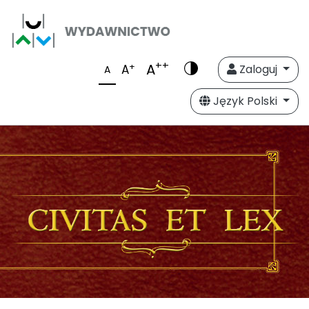
++
A
+
A
Zaloguj
A
Język Polski