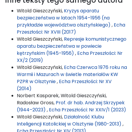
Inne teksty tego samego autora
Witold Gieszczyński,
Kryzys aparatu
bezpieczeństwa w latach 1954–1956 (na
przykładzie województwa olsztyńskiego)
,
Echa
Przeszłości: Nr XVIII (2017)
Witold Gieszczyński,
Represje komunistycznego
aparatu bezpieczeństwa w powiecie
kętrzyńskim (1945–1956)
,
Echa Przeszłości: Nr
XX/2 (2019)
Witold Gieszczyński,
Echa Czerwca 1976 roku na
Warmii i Mazurach w świetle materiałów KW
PZPR w Olsztynie
,
Echa Przeszłości: Nr XV
(2014)
Norbert Kasparek, Witold Gieszczyński,
Radosław Gross,
Prof. dr hab. Andrzej Skrzypek
(1944–2023)
,
Echa Przeszłości: Nr XXIV/1 (2023)
Witold Gieszczyński,
Działalność Klubu
Inteligencji Katolickiej w Olsztynie (1980-2013)
,
Echa Przeszłości: Nr XIV (2013)