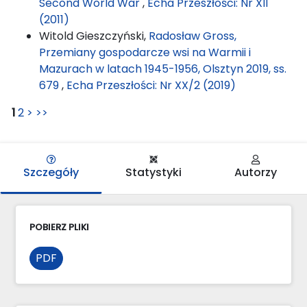
Second World War
,
Echa Przeszłości: Nr XII
(2011)
Witold Gieszczyński,
Radosław Gross,
Przemiany gospodarcze wsi na Warmii i
Mazurach w latach 1945-1956, Olsztyn 2019, ss.
679
,
Echa Przeszłości: Nr XX/2 (2019)
1
2
>
>>
Szczegóły
Statystyki
Autorzy
POBIERZ PLIKI
PDF