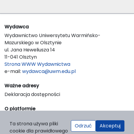
Wydawca
Wydawnictwo Uniwersytetu Warmińsko-
Mazurskiego w Olsztynie
ul. Jana Heweliusza 14
11-041 Olsztyn
Strona WWW Wydawnictwa
e-mail:
wydawca@uwm.edu.pl
Ważne adresy
Deklaracja dostępności
O platformie
© 2023 Uniwersytet Warmińsko-Mazurski w Olsztynie
Ta strona używa pliki
Support & Customization by LIBCOM
Odrzuć
Akceptuj
cookie dla prawidłowego
Platform & Workflow by OJS/PKP