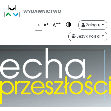
++
A
+
A
Zaloguj
A
Język Polski