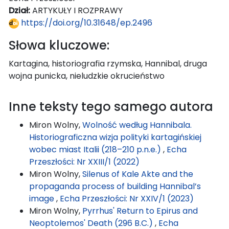
Dział:
ARTYKUŁY I ROZPRAWY
https://doi.org/10.31648/ep.2496
Słowa kluczowe:
Kartagina, historiografia rzymska, Hannibal, druga
wojna punicka, nieludzkie okrucieństwo
Inne teksty tego samego autora
Miron Wolny,
Wolność według Hannibala.
Historiograficzna wizja polityki kartagińskiej
wobec miast Italii (218–210 p.n.e.)
,
Echa
Przeszłości: Nr XXIII/1 (2022)
Miron Wolny,
Silenus of Kale Akte and the
propaganda process of building Hannibal’s
image
,
Echa Przeszłości: Nr XXIV/1 (2023)
Miron Wolny,
Pyrrhus' Return to Epirus and
Neoptolemos' Death (296 B.C.)
,
Echa