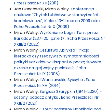
Przeszłości: Nr XII (2011)
Jan Gancewski, Miron Wolny,
Konferencja
naukowa "Zbytek i ubóstwo w starożytności i
średniowieczu", Kielce, 10-11 marca 2009 roku
,
Echa Przeszłości: Nr X (2009)
Miron Wolny,
Wyróżnienie bogini Tanit przez
Barkidów (237–201 p.n.e.)?
,
Echa Przeszłości: Nr
XXIII/2 (2022)
Miron Wolny,
Oszustwo Abilyksa - fikcja
literacka czy rzeczywisty symptom słabości
polityki Barkidów w Hiszpanii w początkowym
okresie drugiej wojny punickiej?
,
Echa
Przeszłości: Nr IX (2008)
Miron Wolny,
I Warszawskie Syssytie
,
Echa
Przeszłości: Nr XV (2014)
Miron Wolny,
Sergiusz Szarypkin (1941–2020) –
uczony, badacz antyku
,
Echa Przeszłości: Nr
XXII/2 (2021)
Miron Wolny,
Cztery podstępy Hannibala pod