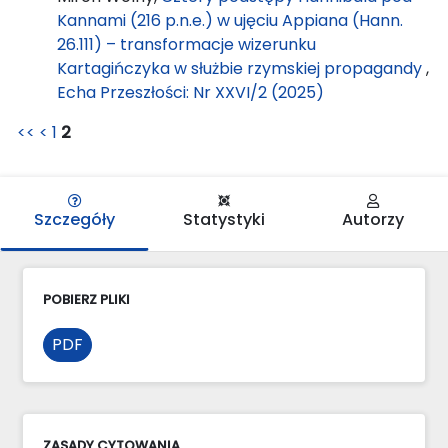
Kannami (216 p.n.e.) w ujęciu Appiana (Hann.
26.111) – transformacje wizerunku
Kartagińczyka w służbie rzymskiej propagandy
,
Echa Przeszłości: Nr XXVI/2 (2025)
<<
<
1
2
Szczegóły
Statystyki
Autorzy
POBIERZ PLIKI
PDF
ZASADY CYTOWANIA