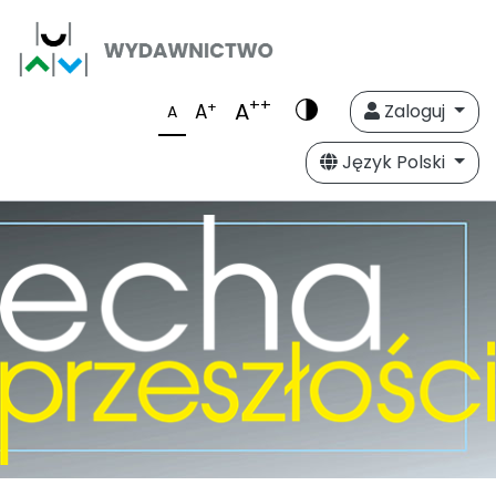
++
A
+
A
Zaloguj
A
Język Polski