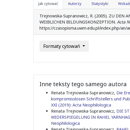
Jak cytować
Autorzy
Statystyki
Wskaźn
Trejnowska-Supranowicz, R. (2005). ZU 
WEIBLICHEN BILDUNGSKONZEPTION.
Acta N
https://czasopisma.uwm.edu.pl/index.php/an/ar
Formaty cytowań
Inne teksty tego samego autora
Renata Trejnowska-Supranowicz,
Die Er
kompromisslosen Schriftstellers und Pub
XXI (2019): Acta Neophilologica
Renata Trejnowska-Supranowicz,
DIE S
WIDERSPIEGELUNG IN RAHEL YARNHA
Neophilologica
Renata Trejnowska-Supranowicz,
RAHEL