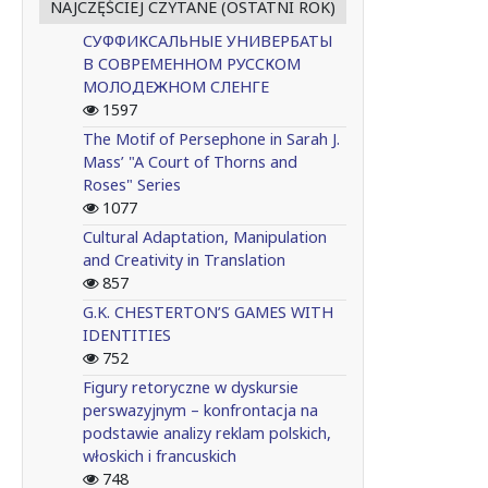
NAJCZĘŚCIEJ CZYTANE (OSTATNI ROK)
СУФФИКСАЛЬНЫЕ УНИВЕРБАТЫ
В СОВРЕМЕННОМ РУССКОМ
МОЛОДЕЖНОМ СЛЕНГЕ
1597
The Motif of Persephone in Sarah J.
Mass’ "A Court of Thorns and
Roses" Series
1077
Cultural Adaptation, Manipulation
and Creativity in Translation
857
G.K. CHESTERTON’S GAMES WITH
IDENTITIES
752
Figury retoryczne w dyskursie
perswazyjnym – konfrontacja na
podstawie analizy reklam polskich,
włoskich i francuskich
748