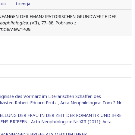
iki
Licencja
DEN ANFANGEN DER EMANZIPATORISCHEN GRUNDWERTE DER
eophilologica
, (VII), 77–88. Pobrano z
ticle/view/1438
eignisse des Vormärz im Literarischen Schaffen des
lizisten Robert Eduard Prutz
,
Acta Neophilologica: Tom 2 Nr
TELLUNG DER FRAU IN DER ZEIT DER ROMANTIK UND IHRE
GENS BRIEFEN
,
Acta Neophilologica: Nr XIII (2011): Acta
 VARNHAGENS BRIEFE ALS MEDIUM IHRER