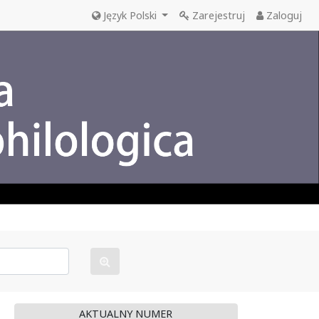
Język Polski
Zarejestruj
Zaloguj
AKTUALNY NUMER