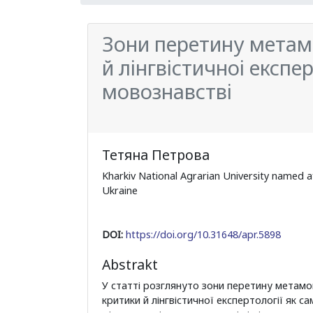
Зони перетину метам
й лiнгвiстичноi експе
мовознавствi
Тетяна Петрова
Kharkiv National Agrarian University named af
Ukraine
DOI:
https://doi.org/10.31648/apr.5898
Abstrakt
У статті розглянуто зони перетину метамо
критики й лінгвістичної експертології як с