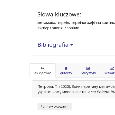
Słowa kluczowe:
метамова, термін, термінографічна критика
експертологія, словник
Bibliografia
Jak cytować
Autorzy
Statystyki
Wskaźn
Петрова, Т. (2020). Зони перетину метамов 
украïнському мовознавствi.
Acta Polono-Ru
Formaty cytowań