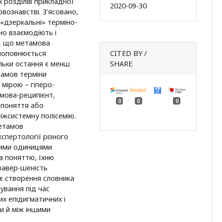
х розділів прикладної
2020-09-30
овознавстві. З’ясовано,
«дзеркальні» терміно-
но взаємодіють і
, що метамова
поповнюється
CITED BY /
ільки остання є менш
SHARE
тамов терміни
мірою – гіперо-
-мова-реципієнт,
0
0
0
о поняття або
жсистемну полісемію.
метамов
кспертології різного
рними одиницями
а поняттю, їхню
завер-шеність
є створення словника
ування під час
х епідигматичних і
и й між іншими