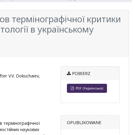
ов термiнографiчноï критики
ртологiï в украïнському
POBIERZ
ter V.V. Dokuchaiev,
PDF (Українська)
OPUBLIKOWANE
в термінографічної
амостійних наукових