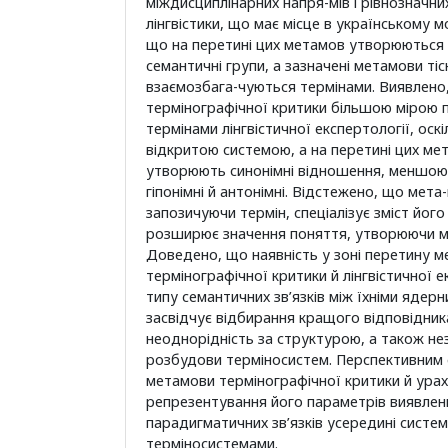
міждисциплінарних напря-мів і рівнозначни
лінгвістики, що має місце в українському м
що на перетині цих метамов утворюються 
семантичні групи, а зазначені метамови тіс
взаємозбага-чуються термінами. Виявлено
термінографічної критики більшою мірою 
термінами лінгвістичної експертології, оск
відкритою системою, а на перетині цих ме
утворюють синонімні відношення, меншою 
гіпонімні й антонімні. Відстежено, що мета
запозичуючи термін, спеціалізує зміст йог
розширює значення поняття, утворюючи мі
Доведено, що наявність у зоні перетину 
термінографічної критики й лінгвістичної е
типу семантичних зв’язків між їхніми яде
засвідчує відбирання кращого відповідник
неоднорідність за структурою, а також не
розбудови терміносистем. Перспективним 
метамови термінографічної критики й урах
репрезентування його параметрів виявлени
парадигматичних зв’язків усередині систем
терміносистемами.