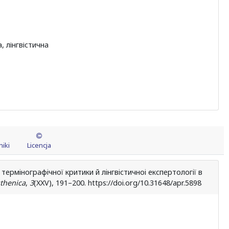
, лінгвістична
iki
Licencja
термiнографiчноï критики й лiнгвiстичноi експертологiï в
thenica
,
3
(XXV), 191–200. https://doi.org/10.31648/apr.5898