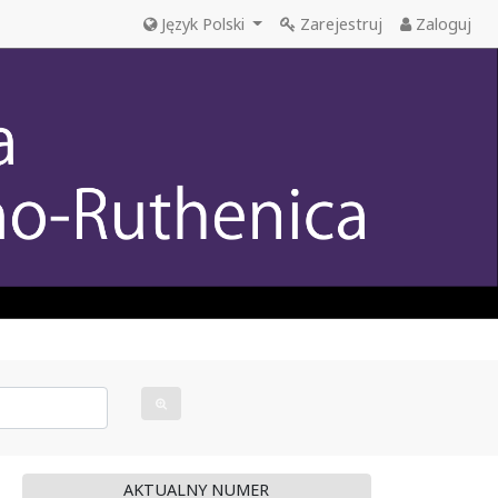
Język Polski
Zarejestruj
Zaloguj
AKTUALNY NUMER