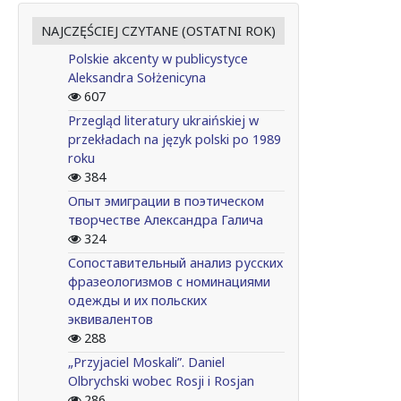
NAJCZĘŚCIEJ CZYTANE (OSTATNI ROK)
Polskie akcenty w publicystyce
Aleksandra Sołżenicyna
607
Przegląd literatury ukraińskiej w
przekładach na język polski po 1989
roku
384
Опыт эмиграции в поэтическом
творчестве Александра Галича
324
Сопоставительный анализ русских
фразеологизмов с номинациями
одежды и их польских
эквивалентов
288
„Przyjaciel Moskali”. Daniel
Olbrychski wobec Rosji i Rosjan
286