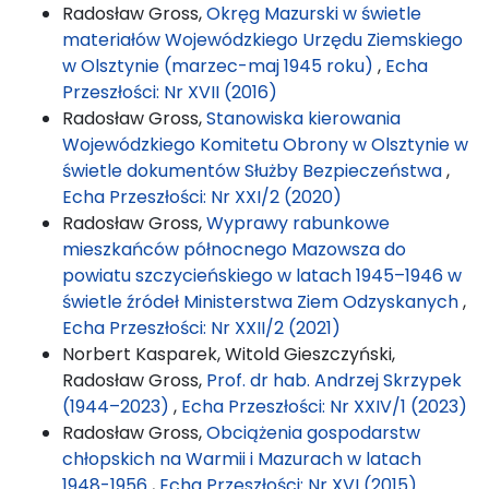
Radosław Gross,
Okręg Mazurski w świetle
materiałów Wojewódzkiego Urzędu Ziemskiego
w Olsztynie (marzec-maj 1945 roku)
,
Echa
Przeszłości: Nr XVII (2016)
Radosław Gross,
Stanowiska kierowania
Wojewódzkiego Komitetu Obrony w Olsztynie w
świetle dokumentów Służby Bezpieczeństwa
,
Echa Przeszłości: Nr XXI/2 (2020)
Radosław Gross,
Wyprawy rabunkowe
mieszkańców północnego Mazowsza do
powiatu szczycieńskiego w latach 1945–1946 w
świetle źródeł Ministerstwa Ziem Odzyskanych
,
Echa Przeszłości: Nr XXII/2 (2021)
Norbert Kasparek, Witold Gieszczyński,
Radosław Gross,
Prof. dr hab. Andrzej Skrzypek
(1944–2023)
,
Echa Przeszłości: Nr XXIV/1 (2023)
Radosław Gross,
Obciążenia gospodarstw
chłopskich na Warmii i Mazurach w latach
1948-1956
,
Echa Przeszłości: Nr XVI (2015)