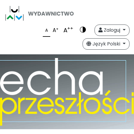
++
A
+
A
Zaloguj
A
Język Polski