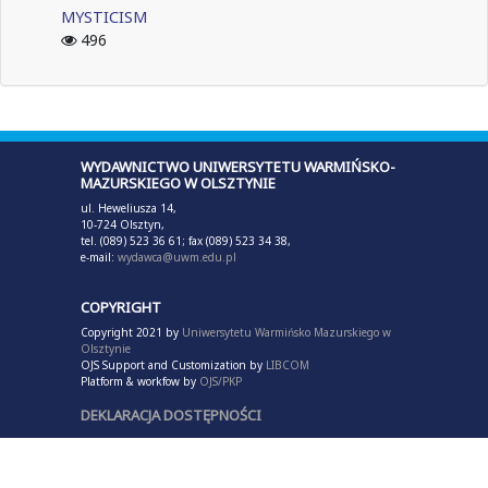
MYSTICISM
496
WYDAWNICTWO UNIWERSYTETU WARMIŃSKO-
MAZURSKIEGO W OLSZTYNIE
ul. Heweliusza 14,
10-724 Olsztyn,
tel. (089) 523 36 61; fax (089) 523 34 38,
e-mail:
wydawca@uwm.edu.pl
COPYRIGHT
Copyright 2021 by
Uniwersytetu Warmińsko Mazurskiego w
Olsztynie
OJS Support and Customization by
LIBCOM
Platform & workfow by
OJS/PKP
DEKLARACJA DOSTĘPNOŚCI