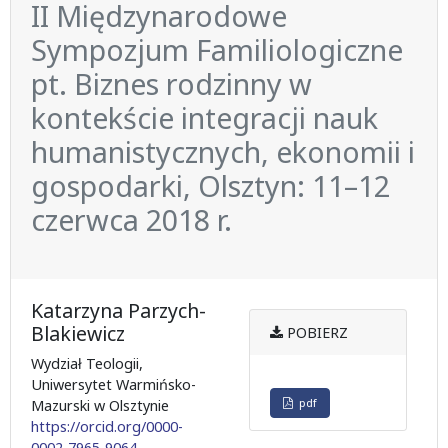
II Międzynarodowe
Sympozjum Familiologiczne
pt. Biznes rodzinny w
kontekście integracji nauk
humanistycznych, ekonomii i
gospodarki, Olsztyn: 11–12
czerwca 2018 r.
Katarzyna Parzych-
Blakiewicz
POBIERZ
Wydział Teologii,
Uniwersytet Warmińsko-
pdf
Mazurski w Olsztynie
https://orcid.org/0000-
0002-7965-9064