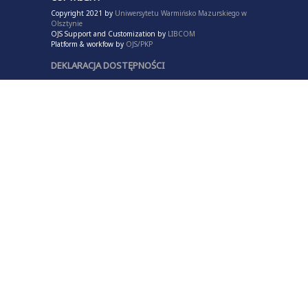
Copyright 2021 by
Uniwersytetu Warmińsko Mazurskiego w
Olsztynie
OJS Support and Customization by
LIBCOM
Platform & workfow by
OJS/PKP
DEKLARACJA DOSTĘPNOŚCI