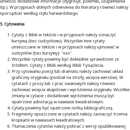
umieścić dodatkowe informacje (dygresje, polemiki, uzupełnienia
itp.). W przypisach dolnych odniesienia do literatury również należy
sporządzać według stylu harwardzkiego.
5. Cytowania
Cytaty z Biblii w tekście i w przypisach należy oznaczyć
kursywą (bez cudzysłowu). Wszystkie inne cytaty
umieszczane w tekście i w przypisach należy ujmować w
cudzysłów (bez kursywy): "xxx".
Wszystkie cytaty powinny być dokładnie sprawdzone ze
źródłem. Cytaty z Biblii według Biblii Tysiąclecia.
Przy cytowaniu poezji lub dramatu należy zachować układ
graficzny oryginału (podział na strofy, wcięcia wersów). W
cytatach z prozy lub z prac naukowych należy również
zachować wcięcia akapitowe i wyróżnienia oryginału. Wszelkie
zmiany w cytacie i dodatkowe wyróżnienia muszą być
opatrzone adnotacją w nawiasie kwadratowym.
Cytaty powinny być opatrzone notką bibliograficzną.
Fragmenty opuszczone w cytatach należy zaznaczyć trzema
kropkami w nawiasach kwadratowych.
Tłumaczenia cytatów należy pobrać z wersji opublikowanej