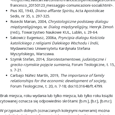
francesco_20150123_messaggio-comunicazioni-sociali.html>.
Pius XII, 1943,
Divino afflante Spiritu
, Acta Apostolicae
Sedis, nr 35, s. 297-325.
Rusecki Marian, 2004,
Chrystologiczne podstawy dialogu
międzyreligijnego
, w:
Dialog międzyreligijny
, Henryk Zimoń
(red.), Towarzystwo Naukowe KUL, Lublin, s. 29-64.
Sakowicz Eugeniusz, 2006a,
Pryncipia dialogu Kościoła
katolickiego z religiami Dalekiego Wschodu i Indii
,
Wydawnictwo Uniwersytetu Kardynała Stefana
Wyszyńskiego, Warszawa.
Szymik Stefan, 2014,
Starotestamentowe, judaistyczne i
grecko-rzymskie pojęcie sumienia
, Forum Teologiczne, t. 15,
s. 7-21.
Carbajo Núñez Martín, 2019,
The importance of family
relationships for the economic development of socjety
,
Forum Teologiczne, t. 20, n. 7-18; doi:10.31648/ft.4799.
Brak miejsca, roku wydania lub tylko miejsca, lub tylko roku książki
cytowanej oznacza się odpowiednio skrótami: [b.m.], [b.r.], [b.m.r.].
W przypisach dolnych (oznaczanych kolejnymi numerami) można