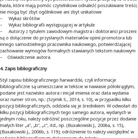
hasła, które mają pomóc czytelnikowi odnaleźć poszukiwane treści;
nie mogą być zbyt ogólnikowe ani zbyt unikatowe
– Wykaz skrótów
– Wykaz bibliografii występującej w artykule
– Autorzy z tytułem zawodowym magistra i doktoranci proszeni
są o dołączenie do przysłanych materiałów opinii promotora lub
innego samodzielnego pracownika naukowego, potwierdzającej
zachowanie wymogów formalnych stawianych tekstom naukowym
– Oświadczenie autora.
4. Zapis bibliograficzny
Styl zapisu bibliograficznego harwardzki, czyli informacje
bibliograficzne są umieszczane w tekście w nawiasie półokrągłym,
podane jest nazwisko autora i inicjał imienia oraz data wydania
oraz numer stron, np.: (Szymik S., 2014, s. 10), w przypadku kilku
pozycji bibliograficznych, oddziela się je średnikiem. W odwołań do
kilku pozycji bibliograficznych tego samego autora, wydanych w
jednym roku, należy odróżnić poszczególne pozycje przez dodanie
małych liter „a”, „b”, „c”, itd., np. (Buxakowski J., 2006a, s. 15),
(Buxakowski J., 2006b, s. 119); odróżnienie to należy uwzględnić w