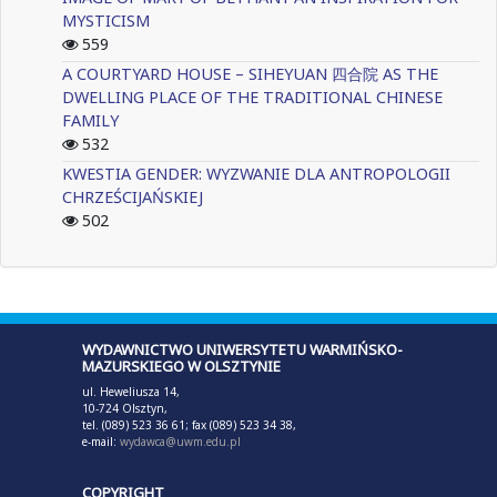
MYSTICISM
559
A COURTYARD HOUSE – SIHEYUAN 四合院 AS THE
DWELLING PLACE OF THE TRADITIONAL CHINESE
FAMILY
532
KWESTIA GENDER: WYZWANIE DLA ANTROPOLOGII
CHRZEŚCIJAŃSKIEJ
502
WYDAWNICTWO UNIWERSYTETU WARMIŃSKO-
MAZURSKIEGO W OLSZTYNIE
ul. Heweliusza 14,
10-724 Olsztyn,
tel. (089) 523 36 61; fax (089) 523 34 38,
e-mail:
wydawca@uwm.edu.pl
COPYRIGHT