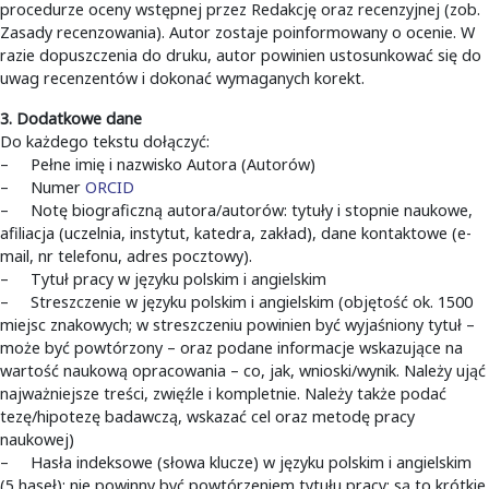
procedurze oceny wstępnej przez Redakcję oraz recenzyjnej (zob.
Zasady recenzowania). Autor zostaje poinformowany o ocenie. W
razie dopuszczenia do druku, autor powinien ustosunkować się do
uwag recenzentów i dokonać wymaganych korekt.
3. Dodatkowe dane
Do każdego tekstu dołączyć:
– Pełne imię i nazwisko Autora (Autorów)
– Numer
ORCID
– Notę biograficzną autora/autorów: tytuły i stopnie naukowe,
afiliacja (uczelnia, instytut, katedra, zakład), dane kontaktowe (e-
mail, nr telefonu, adres pocztowy).
– Tytuł pracy w języku polskim i angielskim
– Streszczenie w języku polskim i angielskim (objętość ok. 1500
miejsc znakowych; w streszczeniu powinien być wyjaśniony tytuł –
może być powtórzony – oraz podane informacje wskazujące na
wartość naukową opracowania – co, jak, wnioski/wynik. Należy ująć
najważniejsze treści, zwięźle i kompletnie. Należy także podać
tezę/hipotezę badawczą, wskazać cel oraz metodę pracy
naukowej)
– Hasła indeksowe (słowa klucze) w języku polskim i angielskim
(5 haseł); nie powinny być powtórzeniem tytułu pracy; są to krótkie