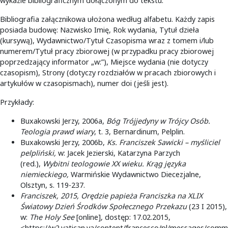
wykazie bibliograficznym dołączonym do tekstu.
Bibliografia załącznikowa ułożona według alfabetu. Każdy zapis
posiada budowę: Nazwisko Imię, Rok wydania, Tytuł dzieła
(kursywą), Wydawnictwo/Tytuł Czasopisma wraz z tomem i/lub
numerem/Tytuł pracy zbiorowej (w przypadku pracy zbiorowej
poprzedzający informator „w:”), Miejsce wydania (nie dotyczy
czasopism), Strony (dotyczy rozdziałów w pracach zbiorowych i
artykułów w czasopismach), numer doi (jeśli jest).
Przykłady:
Buxakowski Jerzy, 2006a,
Bóg Trójjedyny w Trójcy Osób.
Teologia prawd wiary
, t. 3, Bernardinum, Pelplin.
Buxakowski Jerzy, 2006b,
Ks. Franciszek Sawicki – myśliciel
pelpliński,
w: Jacek Jezierski, Katarzyna Parzych
(red.),
Wybitni teologowie XX wieku. Krąg języka
niemieckiego,
Warmińskie Wydawnictwo Diecezjalne,
Olsztyn, s. 119-237.
Franciszek, 2015,
Orędzie papieża Franciszka na XLIX
Światowy Dzień Środków Społecznego Przekazu
(23 I 2015),
w:
The Holy See
[online], dostęp: 17.02.2015,
<https://w2.vatican.va/content/francesco/pl/messages/com