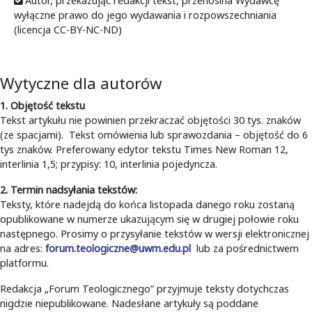
Autor, przekazując redakcji tekst, przenosina Wydawcę
wyłączne prawo do jego wydawania i rozpowszechniania
(licencja CC-BY-NC-ND)
Wytyczne dla autorów
1. Objętość tekstu
Tekst artykułu nie powinien przekraczać objętości 30 tys. znaków
(ze spacjami). Tekst omówienia lub sprawozdania – objętość do 6
tys znaków. Preferowany edytor tekstu Times New Roman 12,
interlinia 1,5; przypisy: 10, interlinia pojedyncza.
2. Termin nadsyłania tekstów:
Teksty, które nadejdą do końca listopada danego roku zostaną
opublikowane w numerze ukazującym się w drugiej połowie roku
następnego. Prosimy o przysyłanie tekstów w wersji elektronicznej
na adres:
forum.teologiczne@uwm.edu.pl
lub za pośrednictwem
platformu.
Redakcja „Forum Teologicznego” przyjmuje teksty dotychczas
nigdzie niepublikowane. Nadesłane artykuły są poddane