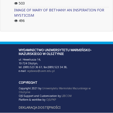
503
IMAGE OF MARY OF BETHANY AN INSPIRATION FOR
MYSTICISM
496
WYDAWNICTWO UNIWERSYTETU WARMIŃSKO-
MAZURSKIEGO W OLSZTYNIE
ul. Heweliusza 14,
10-724 Olsztyn,
tel. (089) 523 36 61; fax (089) 523 34 38,
e-mail:
wydawca@uwm.edu.pl
COPYRIGHT
Copyright 2021 by
Uniwersytetu Warmińsko Mazurskiego w
Olsztynie
OJS Support and Customization by
LIBCOM
Platform & workfow by
OJS/PKP
DEKLARACJA DOSTĘPNOŚCI