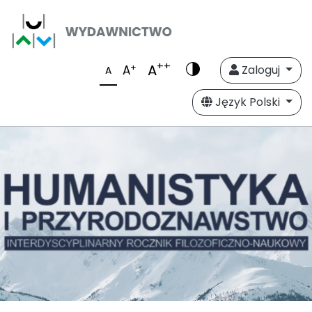
++
A
+
A
Zaloguj
A
Język Polski