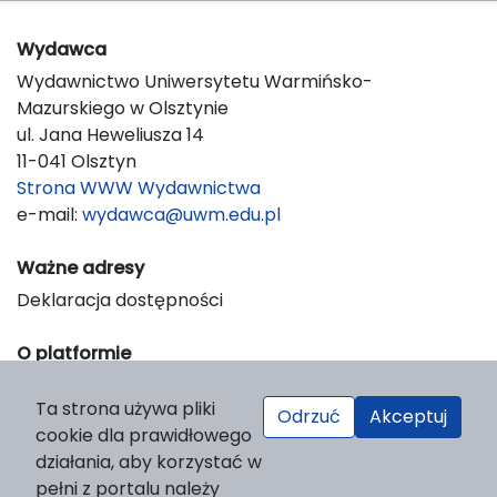
Wydawca
Wydawnictwo Uniwersytetu Warmińsko-
Mazurskiego w Olsztynie
ul. Jana Heweliusza 14
11-041 Olsztyn
Strona WWW Wydawnictwa
e-mail:
wydawca@uwm.edu.pl
Ważne adresy
Deklaracja dostępności
O platformie
© 2023 Uniwersytet Warmińsko-Mazurski w Olsztynie
Ta strona używa pliki
Support & Customization by LIBCOM
Odrzuć
Akceptuj
cookie dla prawidłowego
Platform & Workflow by OJS/PKP
działania, aby korzystać w
pełni z portalu należy