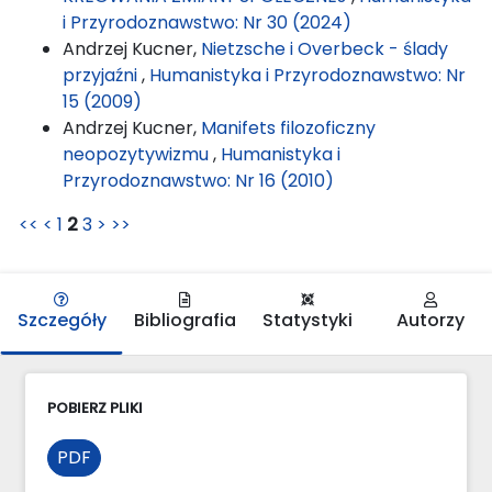
i Przyrodoznawstwo: Nr 30 (2024)
Andrzej Kucner,
Nietzsche i Overbeck - ślady
przyjaźni
,
Humanistyka i Przyrodoznawstwo: Nr
15 (2009)
Andrzej Kucner,
Manifets filozoficzny
neopozytywizmu
,
Humanistyka i
Przyrodoznawstwo: Nr 16 (2010)
<<
<
1
2
3
>
>>
Szczegóły
Bibliografia
Statystyki
Autorzy
POBIERZ PLIKI
PDF