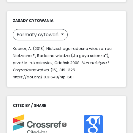
ZASADY CYTOWANIA
Formaty cytowań
Kucner, A. (2018). Nietzschego radosna wiedza: rec.
Nietzsche F., Radosna wiedza („La gaya scienza”),
przeł. M. Łukasiewicz, Gdańsk 2008.
Humanistyka I
Przyrodoznawstwo
, (15), 319–325.
https://doi.org/10.31648/hip.1561
CITED BY / SHARE
0