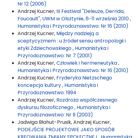
Nr 12 (2006)
Andrzej Kucner,
III Festiwal "Deleuze, Derrida,
Foucault", UWM w Olsztynie, 6-11 września 2010
,
Humanistyka i Przyrodoznawstwo: Nr 16 (2010)
Andrzej Kucner,
Między nadzieją a
sceptycyzmem : u źródeł sensu antropologii i
etyki Zdziechowskiego
,
Humanistyka i
Przyrodoznawstwo: Nr 7 (2001)
Andrzej Kucner,
Człowiek i hermeneutyka
,
Humanistyka i Przyrodoznawstwo: Nr 16 (2010)
Andrzej Kucner,
Fryderyka Nietzschego
koncepcja kultury
,
Humanistyka i
Przyrodoznawstwo: 1994
Andrzej Kucner,
Rozdroża współczesnego
dyskursu filozoficznego
,
Humanistyka i
Przyrodoznawstwo: Nr 9 (2003)
Jadwiga Błahut-Prusik, Andrzej Kucner,
PODEJŚCIE PROJEKTOWE JAKO SPOSÓB
KREOWANIA ZMIANY SPOŁECZNEJ
,
Humanistyka