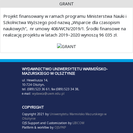
GRANT
Projekt finansowany w ramach programu Ministerstwa Nauki i
Szkolnictwa Wyższego pod nazwą „Wsparcie dla czasopism
naukowych”, nr umowy 408/WCN/2019/1. Środki finansowe na
realizację projektu w latach 2019–2020 wynoszą 96 035 zł.
WYDAWNICTWO UNIWERSYTETU WARMIŃSKO-
MAZURSKIEGO W OLSZTYNIE
ul. Heweliusza 14,
10-724 Olsztyn,
tel. (089) 523 36 61; fax (089) 523 34 38,
e-mail:
wydawca@uwm.edu.pl
COPYRIGHT
Copyright 2021 by
Uniwersytetu Warmińsko Mazurskiego w
Olsztynie
OJS Support and Customization by
LIBCOM
Platform & workfow by
OJS/PKP