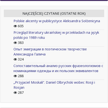
NAJCZĘŚCIEJ CZYTANE (OSTATNI ROK)
Polskie akcenty w publicystyce Aleksandra Sołżenicyna
605
Przegląd literatury ukraińskiej w przekładach na język
polski po 1989 roku
383
Опыт эмиграции в поэтическом творчестве
Александра Галича
324
Сопоставительный анализ русских фразеологизмов с
номинациями одежды и их польских эквивалентов
288
„Przyjaciel Moskali”. Daniel Olbrychski wobec Rosji i
Rosjan
287