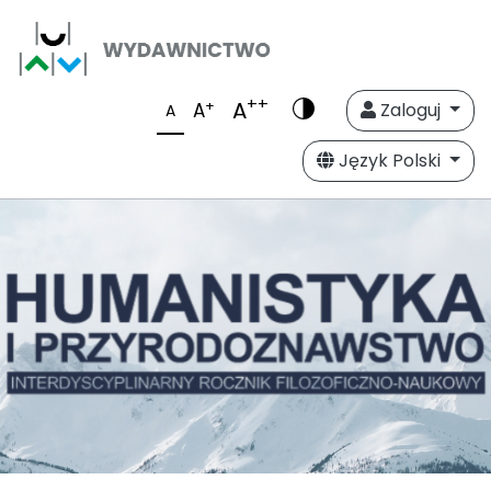
++
A
+
A
Zaloguj
A
Język Polski