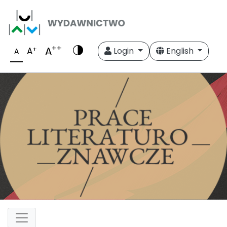
++
A
+
A
Login
English
A