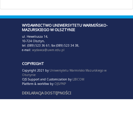
WYDAWNICTWO UNIWERSYTETU WARMIŃSKO-
MAZURSKIEGO W OLSZTYNIE
ul. Heweliusza 14,
10-724 Olsztyn,
tel. (089) 523 36 61; fax (089) 523 34 38,
e-mail:
wydawca@uwm.edu.pl
COPYRIGHT
Copyright 2021 by
Uniwersytetu Warmińsko Mazurskiego w
Olsztynie
OJS Support and Customization by
LIBCOM
Platform & workfow by
OJS/PKP
DEKLARACJA DOSTĘPNOŚCI