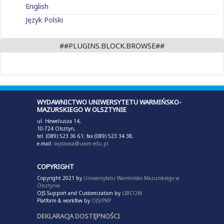
English
Język Polski
##PLUGINS.BLOCK.BROWSE##
WYDAWNICTWO UNIWERSYTETU WARMIŃSKO-
MAZURSKIEGO W OLSZTYNIE
ul. Heweliusza 14,
10-724 Olsztyn,
tel. (089) 523 36 61; fax (089) 523 34 38,
e-mail:
wydawca@uwm.edu.pl
COPYRIGHT
Copyright 2021 by
Uniwersytetu Warmińsko Mazurskiego w
Olsztynie
OJS Support and Customization by
LIBCOM
Platform & workfow by
OJS/PKP
DEKLARACJA DOSTĘPNOŚCI