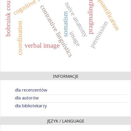
cognitive strategies
pragmalinguistics
bobruisk county
quantification
naive anatomy
contrastive linguistics
somatism
permission
coordination
image
verbal image
INFORMACJE
dla recenzentów
dla autorów
dla bibliotekarzy
JĘZYK / LANGUAGE