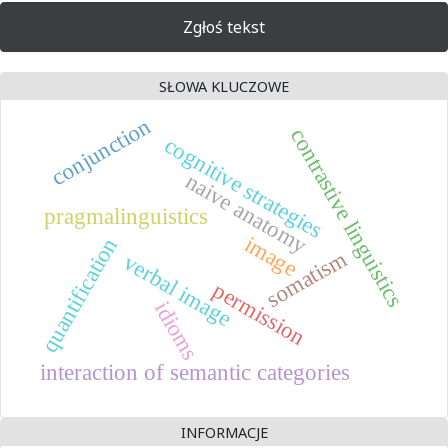
Zgłoś tekst
SŁOWA KLUCZOWE
conjunction
contrastive linguistics
cognitive strategies
naive anatomy
pragmalinguistics
image
quantification
somatism
verbal image
permission
idioms
interaction of semantic categories
INFORMACJE