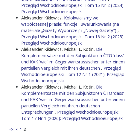
Przegląd Wschodnioeuropejski: Tom 15 Nr 2 (2024):
Przegląd Wschodnioeuropejski
Aleksander Kiklewicz,
Kolokwializmy we
współczesnej prasie: funkcje i uwarunkowania (na
materiale „Gazety Wyborczej” i „Nowej Gazety”)
,
Przegląd Wschodnioeuropejski: Tom 16 Nr 2 (2025):
Przegląd Wschodnioeuropejski
Aleksander Kiklewicz, Michail L. Kotin,
Die
Komplementsätze mit den Subjunktoren ČTO ‘dass’
und KAK ‘wie’ im Gegenwartsrussischen unter einem
partiellen Vergleich mit ihren deutschen
,
Przegląd
Wschodnioeuropejski: Tom 12 Nr 1 (2021): Przegląd
Wschodnioeuropejski
Aleksander Kiklewicz, Michail L. Kotin,
Die
Komplementsätze mit den Subjunktoren ČTO ‘dass’
und KAK ‘wie’ im Gegenwartsrussischen unter einem
partiellen Vergleich mit ihren deutschen
Entsprechungen
,
Przegląd Wschodnioeuropejski:
Tom 17 Nr 1 (2026): Przegląd Wschodnioeuropejski
<<
<
1
2