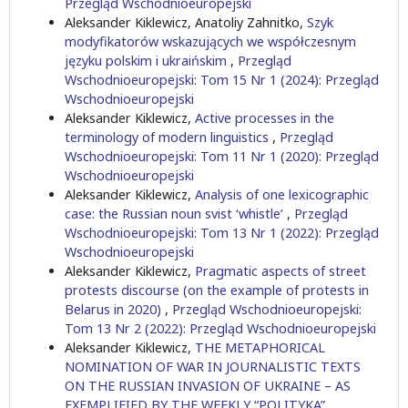
Przegląd Wschodnioeuropejski
Aleksander Kiklewicz, Anatoliy Zahnitko,
Szyk
modyfikatorów wskazujących we współczesnym
języku polskim i ukraińskim
,
Przegląd
Wschodnioeuropejski: Tom 15 Nr 1 (2024): Przegląd
Wschodnioeuropejski
Aleksander Kiklewicz,
Active processes in the
terminology of modern linguistics
,
Przegląd
Wschodnioeuropejski: Tom 11 Nr 1 (2020): Przegląd
Wschodnioeuropejski
Aleksander Kiklewicz,
Analysis of one lexicographic
case: the Russian noun svist ‘whistle’
,
Przegląd
Wschodnioeuropejski: Tom 13 Nr 1 (2022): Przegląd
Wschodnioeuropejski
Aleksander Kiklewicz,
Pragmatic aspects of street
protests discourse (on the example of protests in
Belarus in 2020)
,
Przegląd Wschodnioeuropejski:
Tom 13 Nr 2 (2022): Przegląd Wschodnioeuropejski
Aleksander Kiklewicz,
THE METAPHORICAL
NOMINATION OF WAR IN JOURNALISTIC TEXTS
ON THE RUSSIAN INVASION OF UKRAINE – AS
EXEMPLIFIED BY THE WEEKLY “POLITYKA”
,