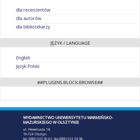
dla recenzentów
dla autorów
dla bibliotekarzy
JĘZYK / LANGUAGE
English
Język Polski
##PLUGINS.BLOCK.BROWSE##
WYDAWNICTWO UNIWERSYTETU WARMIŃSKO-
MAZURSKIEGO W OLSZTYNIE
ul. Heweliusza 14,
10-724 Olsztyn,
tel. (089) 523 36 61; fax (089) 523 34 38,