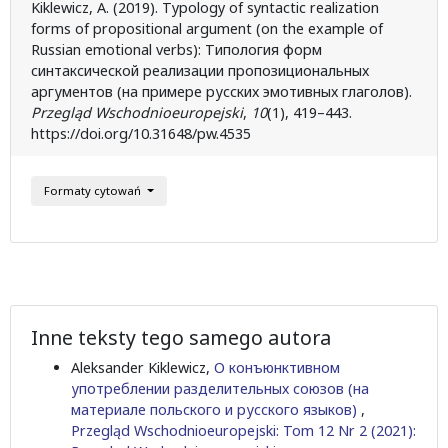
Kiklewicz, A. (2019). Typology of syntactic realization
forms of propositional argument (on the example of
Russian emotional verbs): Типология форм
синтаксической реализации пропозициональных
аргументов (на примере русских эмотивных глаголов).
Przegląd Wschodnioeuropejski
,
10
(1), 419–443.
https://doi.org/10.31648/pw.4535
Formaty cytowań
Inne teksty tego samego autora
Aleksander Kiklewicz,
О конъюнктивном
употреблении разделительных союзов (на
материале польского и русского языков)
,
Przegląd Wschodnioeuropejski: Tom 12 Nr 2 (2021):