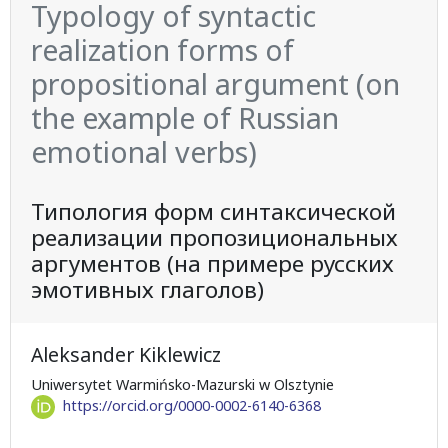
Typology of syntactic
realization forms of
propositional argument (on
the example of Russian
emotional verbs)
Типология форм синтаксической
реализации пропозициональных
аргументов (на примере русских
эмотивных глаголов)
Aleksander Kiklewicz
Uniwersytet Warmińsko-Mazurski w Olsztynie
https://orcid.org/0000-0002-6140-6368