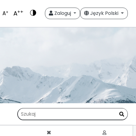
++
A
+
A
Zaloguj
Język Polski