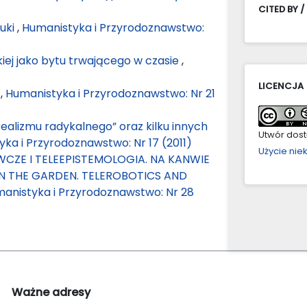
CITED BY /
tuki
,
Humanistyka i Przyrodoznawstwo:
iej jako bytu trwającego w czasie
,
LICENCJA
t
,
Humanistyka i Przyrodoznawstwo: Nr 21
realizmu radykalnego” oraz kilku innych
Utwór dostę
ka i Przyrodoznawstwo: Nr 17 (2011)
Użycie ni
CZE I TELEEPISTEMOLOGIA. NA KANWIE
IN THE GARDEN. TELEROBOTICS AND
anistyka i Przyrodoznawstwo: Nr 28
Ważne adresy