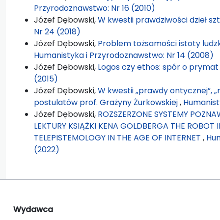
Przyrodoznawstwo: Nr 16 (2010)
Józef Dębowski,
W kwestii prawdziwości dzieł sz
Nr 24 (2018)
Józef Dębowski,
Problem tożsamości istoty ludzk
Humanistyka i Przyrodoznawstwo: Nr 14 (2008)
Józef Dębowski,
Logos czy ethos: spór o pryma
(2015)
Józef Dębowski,
W kwestii „prawdy ontycznej”, „
postulatów prof. Grażyny Żurkowskiej
,
Humanisty
Józef Dębowski,
ROZSZERZONE SYSTEMY POZNAW
LEKTURY KSIĄŻKI KENA GOLDBERGA THE ROBOT 
TELEPISTEMOLOGY IN THE AGE OF INTERNET
,
Hum
(2022)
Wydawca