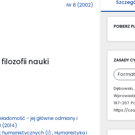
Szczeg
Nr 8 (2002)
POBIERZ PL
ilozofii nauki
ZASADY C
Format
Dębowski, J
Wprowadzen
197–207. P
https://cz
iadomość - jej główne odmiany i
 (2014)
k humanistycznych (I)
,
Humanistyka i