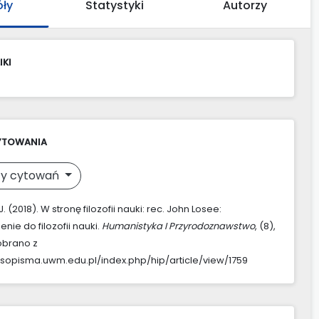
óły
Statystyki
Autorzy
IKI
YTOWANIA
y cytowań
. (2018). W stronę filozofii nauki: rec. John Losee:
ie do filozofii nauki.
Humanistyka I Przyrodoznawstwo
, (8),
obrano z
asopisma.uwm.edu.pl/index.php/hip/article/view/1759