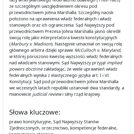
ze szczególnym uwzględnieniem okresu pod
przewodnictwem Johna Marshalla. Szczególny nacisk
położono na uprawnienia władz federalnych i władz
stanowych oraz ich ograniczenia. Sąd Najwyższy pod
przewodnictwem Prezesa Johna Marshalla jasno określił
swoją rolę jako interpretatora kwestii konstytucyjnych
(
Marbury v. Madison
). Następnie umacniał on swoją rolę
głównego arbitra dzięki sprawie
McCulloch v. Maryland
,
w której poruszono kwestię wyższości władz federalnych
nad władzami stanowymi. Sąd Najwyższy przyjął
implied
powers
doctrine
zakładając, że wiele uprawnień władz
federalnych wynika z elastycznego języka art. I i VI
Konstytucji. Sąd pod przewodnictwem Johna Marshalla
we wczesnych latach republiki ustanowił dwa standardy, a
mianowicie
judicial review
i silny rząd krajowy.
Słowa kluczowe:
prawo konstytucyjne, Sąd Najwyższy Stanów
Zjednoczonych, orzecznictwo, kompetencje federalne,