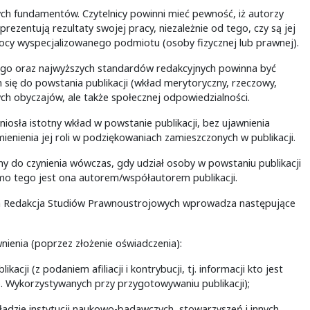
ych fundamentów. Czytelnicy powinni mieć pewność, iż autorzy
 prezentują rezultaty swojej pracy, niezależnie od tego, czy są jej
mocy wyspecjalizowanego podmiotu (osoby fizycznej lub prawnej).
o oraz najwyższych standardów redakcyjnych powinna być
 się do powstania publikacji (wkład merytoryczny, rzeczowy,
ych obyczajów, ale także społecznej odpowiedzialności.
iosła istotny wkład w powstanie publikacji, bez ujawnienia
enienia jej roli w podziękowaniach zamieszczonych w publikacji.
y do czynienia wówczas, gdy udział osoby w powstaniu publikacji
imo tego jest ona autorem/współautorem publikacji.
m Redakcja Studiów Prawnoustrojowych wprowadza następujące
wnienia (poprzez złożenie oświadczenia):
ji (z podaniem afiliacji i kontrybucji, tj. informacji kto jest
. Wykorzystywanych przy przygotowywaniu publikacji);
wkładzie instytucji naukowo-badawczych, stowarzyszeń i innych