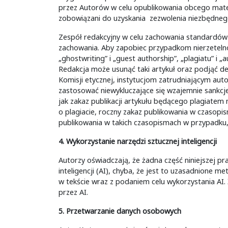
przez Autorów w celu opublikowania obcego materiał
zobowiązani do uzyskania zezwolenia niezbędneg
Zespół redakcyjny w celu zachowania standardów 
zachowania. Aby zapobiec przypadkom nierzeteln
„ghostwriting” i „guest authorship”, „plagiatu” i 
Redakcja może usunąć taki artykuł oraz podjąć d
Komisji etycznej, instytucjom zatrudniającym a
zastosować niewykluczające się wzajemnie sankcj
jak zakaz publikacji artykułu będącego plagiatem
o plagiacie, roczny zakaz publikowania w czasop
publikowania w takich czasopismach w przypadku, 
4. Wykorzystanie narzędzi sztucznej inteligencji
Autorzy oświadczają, że żadna część niniejszej p
inteligencji (AI), chyba, że jest to uzasadnione 
w tekście wraz z podaniem celu wykorzystania AI.
przez AI.
5.
Przetwarzanie danych osobowych