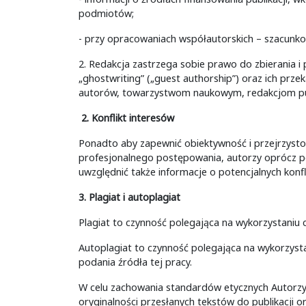
podmiotów;
- przy opracowaniach współautorskich – szacunk
2. Redakcja zastrzega sobie prawo do zbierania i
„ghostwriting” („guest authorship”) oraz ich pr
autorów, towarzystwom naukowym, redakcjom pub
2. Konflikt interesów
Ponadto aby zapewnić obiektywność i przejrzysto
profesjonalnego postępowania, autorzy oprócz p
uwzględnić także informacje o potencjalnych konf
3. Plagiat i autoplagiat
Plagiat to czynność polegająca na wykorzystaniu c
Autoplagiat to czynność polegająca na wykorzysta
podania źródła tej pracy.
W celu zachowania standardów etycznych Autorzy
oryginalności przesłanych tekstów do publikacji 