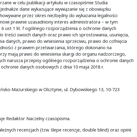
ne w celu publikacji artykułu w czasopiśmie Studia
Jednakże dane wykazujące wywiązanie się z obowiązku
howywane przez okres niezbędny do wykazania legalności
nowi prawnie uzasadniony interes administratora – w tym
6 ust 1 lit. f ogólnego rozporządzenia o ochronie danych
treści swoich danych oraz prawo ich sprostowania, usunięcia,
ia danych, prawo do wniesienia sprzeciwu, prawo do cofnięcia
ności z prawem przetwarzania, którego dokonano na
orzy mają prawo do wniesienia skargi do organu nadzorczego,
ych narusza przepisy ogólnego rozporządzenia o ochronie danych
o ochronie danych osobowych z dnia 10 maja 2018 r.
ińsko-Mazurskiego w Olsztynie, ul. Dybowskiego 13, 10-723
muje Redaktor Naczelny czasopisma.
ależnych recenzjach (tzw. ślepe recenzje, double blind) oraz opinii