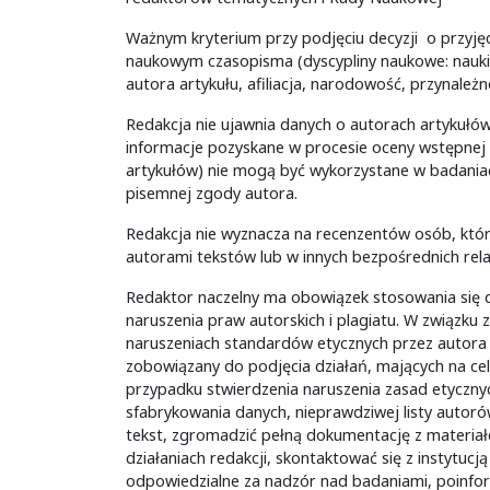
Ważnym kryterium przy podjęciu decyzji o przyjęci
naukowym czasopisma (dyscypliny naukowe: nauki 
autora artykułu, afiliacja, narodowość, przynależn
Redakcja nie ujawnia danych o autorach artykuł
informacje pozyskane w procesie oceny wstępnej 
artykułów) nie mogą być wykorzystane w badania
pisemnej zgody autora.
Redakcja nie wyznacza na recenzentów osób, któr
autorami tekstów lub w innych bezpośrednich relac
Redaktor naczelny ma obowiązek stosowania się d
naruszenia praw autorskich i plagiatu. W związku
naruszeniach standardów etycznych przez autora t
zobowiązany do podjęcia działań, mających na ce
przypadku stwierdzenia naruszenia zasad etycznych
sfabrykowania danych, nieprawdziwej listy autor
tekst, zgromadzić pełną dokumentację z materi
działaniach redakcji, skontaktować się z instytuc
odpowiedzialne za nadzór nad badaniami, poinfor