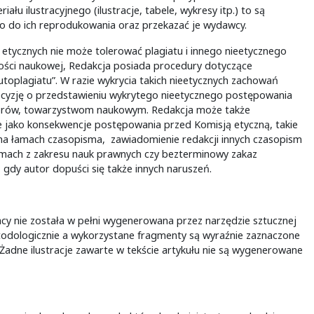
u ilustracyjnego (ilustracje, tabele, wykresy itp.) to są
o do ich reprodukowania oraz przekazać je wydawcy.
etycznych nie może tolerować plagiatu i innego nieetycznego
ości naukowej, Redakcja posiada procedury dotyczące
„autoplagiatu”. W razie wykrycia takich nieetycznych zachowań
ecyzję o przedstawieniu wykrytego nieetycznego postępowania
utorów, towarzystwom naukowym. Redakcja może także
e jako konsekwencje postępowania przed Komisją etyczną, takie
 na łamach czasopisma, zawiadomienie redakcji innych czasopism
ismach z zakresu nauk prawnych czy bezterminowy zakaz
gdy autor dopuści się także innych naruszeń.
racy nie została w pełni wygenerowana przez narzędzie sztucznej
metodologicznie a wykorzystane fragmenty są wyraźnie zaznaczone
 Żadne ilustracje zawarte w tekście artykułu nie są wygenerowane