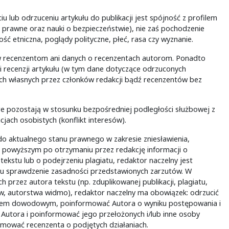
u lub odrzuceniu artykułu do publikacji jest spójność z profilem
prawne oraz nauki o bezpieczeństwie), nie zaś pochodzenie
ość etniczna, poglądy polityczne, płeć, rasa czy wyznanie.
ów recenzentom ani danych o recenzentach autorom. Ponadto
i recenzji artykułu (w tym dane dotyczące odrzuconych
ch własnych przez członków redakcji bądź recenzentów bez
e pozostają w stosunku bezpośredniej podległości służbowej z
jach osobistych (konflikt interesów).
o aktualnego stanu prawnego w zakresie zniesławienia,
 z powyższym po otrzymaniu przez redakcję informacji o
ekstu lub o podejrzeniu plagiatu, redaktor naczelny jest
lu sprawdzenie zasadności przedstawionych zarzutów. W
 przez autora tekstu (np. zduplikowanej publikacji, plagiatu,
ów, autorstwa widmo), redaktor naczelny ma obowiązek: odrzucić
ałem dowodowym, poinformować Autora o wyniku postępowania i
ją Autora i poinformować jego przełożonych i/lub inne osoby
mować recenzenta o podjętych działaniach.