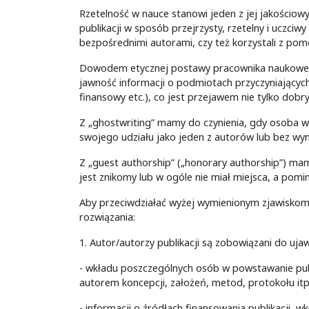
Rzetelność w nauce stanowi jeden z jej jakościow
publikacji w sposób przejrzysty, rzetelny i uczciwy
bezpośrednimi autorami, czy też korzystali z po
Dowodem etycznej postawy pracownika naukoweg
jawność informacji o podmiotach przyczyniających
finansowy etc.), co jest przejawem nie tylko dobr
Z „ghostwriting” mamy do czynienia, gdy osoba wn
swojego udziału jako jeden z autorów lub bez wymi
Z „guest authorship” („honorary authorship”) mam
jest znikomy lub w ogóle nie miał miejsca, a pom
Aby przeciwdziałać wyżej wymienionym zjawisko
rozwiązania:
1. Autor/autorzy publikacji są zobowiązani do uja
- wkładu poszczególnych osób w powstawanie publikac
autorem koncepcji, założeń, metod, protokołu itp
- informacji o źródłach finansowania publikacji, 