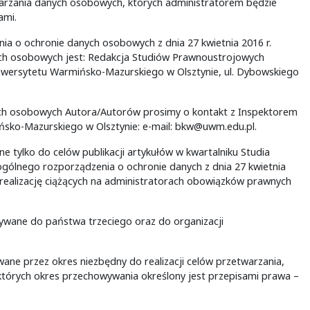
arzania danych osobowych, których administratorem będzie
ami.
nia o ochronie danych osobowych z dnia 27 kwietnia 2016 r.
ch osobowych jest: Redakcja Studiów Prawnoustrojowych
Uniwersytetu Warmińsko-Mazurskiego w Olsztynie, ul. Dybowskiego
nych osobowych Autora/Autorów prosimy o kontakt z Inspektorem
ko-Mazurskiego w Olsztynie: e-mail: bkw@uwm.edu.pl.
ylko do celów publikacji artykułów w kwartalniku Studia
 ogólnego rozporządzenia o ochronie danych z dnia 27 kwietnia
 realizację ciążących na administratorach obowiązków prawnych
wane do państwa trzeciego oraz do organizacji
 przez okres niezbędny do realizacji celów przetwarzania,
h, których okres przechowywania określony jest przepisami prawa –