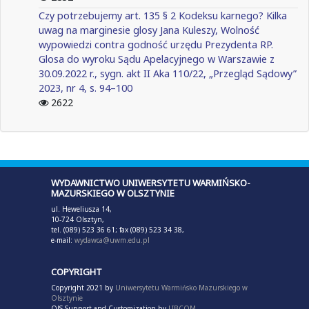
Czy potrzebujemy art. 135 § 2 Kodeksu karnego? Kilka
uwag na marginesie glosy Jana Kuleszy, Wolność
wypowiedzi contra godność urzędu Prezydenta RP.
Glosa do wyroku Sądu Apelacyjnego w Warszawie z
30.09.2022 r., sygn. akt II Aka 110/22, „Przegląd Sądowy”
2023, nr 4, s. 94–100
2622
WYDAWNICTWO UNIWERSYTETU WARMIŃSKO-
MAZURSKIEGO W OLSZTYNIE
ul. Heweliusza 14,
10-724 Olsztyn,
tel. (089) 523 36 61; fax (089) 523 34 38,
e-mail:
wydawca@uwm.edu.pl
COPYRIGHT
Copyright 2021 by
Uniwersytetu Warmińsko Mazurskiego w
Olsztynie
OJS Support and Customization by
LIBCOM