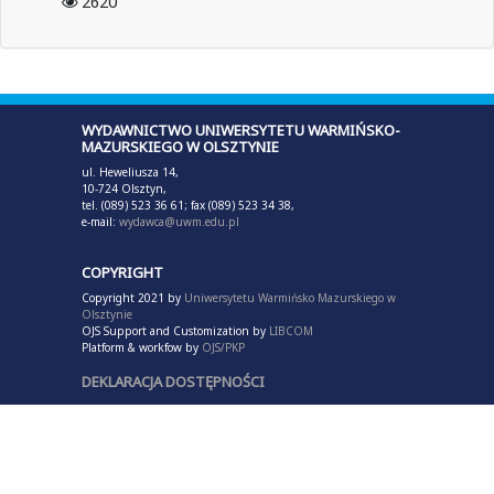
2620
WYDAWNICTWO UNIWERSYTETU WARMIŃSKO-
MAZURSKIEGO W OLSZTYNIE
ul. Heweliusza 14,
10-724 Olsztyn,
tel. (089) 523 36 61; fax (089) 523 34 38,
e-mail:
wydawca@uwm.edu.pl
COPYRIGHT
Copyright 2021 by
Uniwersytetu Warmińsko Mazurskiego w
Olsztynie
OJS Support and Customization by
LIBCOM
Platform & workfow by
OJS/PKP
DEKLARACJA DOSTĘPNOŚCI