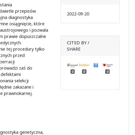
stania
 świetle przepisów
2022-09-20
yjna diagnostyka
mne osiągnięcie, które
zaustrojowego i pozwala
im prawie dopuszczalne
edycznych.
CITED BY /
e tej procedury tylko
SHARE
cznych przed
erracji
prowadzi zaś do
0
0
0
 defektami
nania selekcji
ędnie zakazane i
ie prawnokarnej.
agnostyka genetyczna,