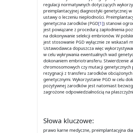
regulacji normatywnych dotyczących wykorzy
preimplantacyjnej diagnostyki genetycznej w
ustawy o leczeniu niepłodności. Preimplantac
genetyczna zarodków (PGD
[1]
) stanowi ogro
jest powiązane z procedurą zapłodnienia po
na dokonywanie selekcji embrionów. W polsk
jest stosowanie PGD wyłącznie ze wskazań m
Ustawodawca dopuszcza więc wykorzystywani
w celu wykrywania ewentualnych wad genety
dokonaniem embriotransferu. Stwierdzenie ab
chromosomowych czy mutacji genetycznych 
rezygnacji z transferu zarodków obciążonych
genetycznymi. Wykorzystanie PGD w celu doko
pozytywnej zarodków jest natomiast bezwzgl
zagrożone odpowiedzialnością na płaszczyźn
Słowa kluczowe:
prawo karne medyczne, preimplantacyjna di