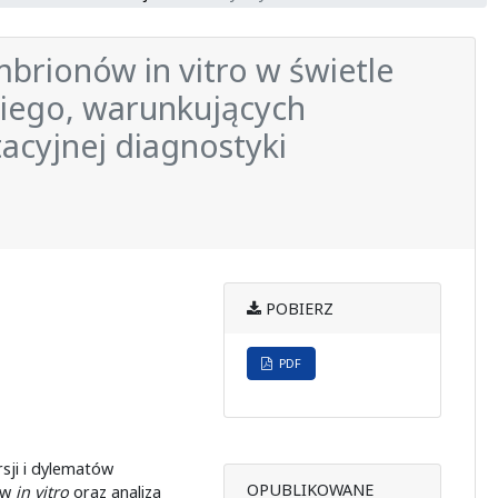
brionów in vitro w świetle
kiego, warunkujących
acyjnej diagnostyki
POBIERZ
PDF
sji i dylematów
OPUBLIKOWANE
ów
in vitro
oraz analiza