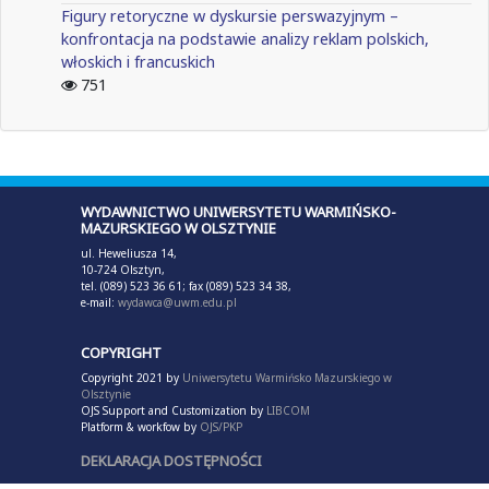
Figury retoryczne w dyskursie perswazyjnym –
konfrontacja na podstawie analizy reklam polskich,
włoskich i francuskich
751
WYDAWNICTWO UNIWERSYTETU WARMIŃSKO-
MAZURSKIEGO W OLSZTYNIE
ul. Heweliusza 14,
10-724 Olsztyn,
tel. (089) 523 36 61; fax (089) 523 34 38,
e-mail:
wydawca@uwm.edu.pl
COPYRIGHT
Copyright 2021 by
Uniwersytetu Warmińsko Mazurskiego w
Olsztynie
OJS Support and Customization by
LIBCOM
Platform & workfow by
OJS/PKP
DEKLARACJA DOSTĘPNOŚCI