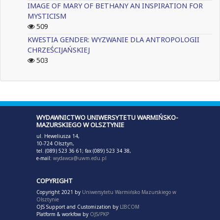
IMAGE OF MARY OF BETHANY AN INSPIRATION FOR
MYSTICISM
509
KWESTIA GENDER: WYZWANIE DLA ANTROPOLOGII
CHRZEŚCIJAŃSKIEJ
503
WYDAWNICTWO UNIWERSYTETU WARMIŃSKO-
MAZURSKIEGO W OLSZTYNIE
ul. Heweliusza 14,
10-724 Olsztyn,
tel. (089) 523 36 61; fax (089) 523 34 38,
e-mail:
wydawca@uwm.edu.pl
COPYRIGHT
Copyright 2021 by
Uniwersytetu Warmińsko Mazurskiego w
Olsztynie
OJS Support and Customization by
LIBCOM
Platform & workfow by
OJS/PKP