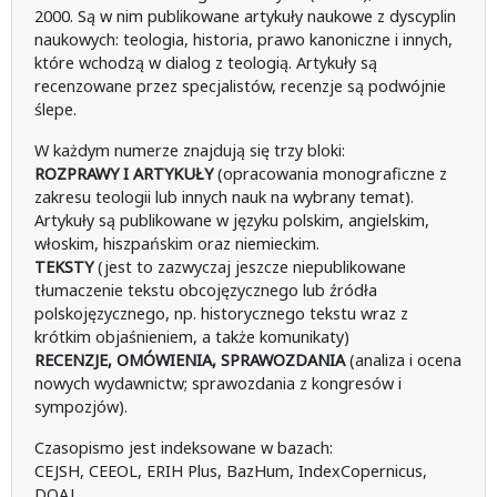
2000. Są w nim publikowane artykuły naukowe z dyscyplin
naukowych: teologia, historia, prawo kanoniczne i innych,
które wchodzą w dialog z teologią. Artykuły są
recenzowane przez specjalistów, recenzje są podwójnie
ślepe.
W każdym numerze znajdują się trzy bloki:
ROZPRAWY I ARTYKUŁY
(opracowania monograficzne z
zakresu teologii lub innych nauk na wybrany temat).
Artykuły są publikowane w języku polskim, angielskim,
włoskim, hiszpańskim oraz niemieckim.
TEKSTY
(jest to zazwyczaj jeszcze niepublikowane
tłumaczenie tekstu obcojęzycznego lub źródła
polskojęzycznego, np. historycznego tekstu wraz z
krótkim objaśnieniem, a także komunikaty)
RECENZJE, OMÓWIENIA, SPRAWOZDANIA
(analiza i ocena
nowych wydawnictw; sprawozdania z kongresów i
sympozjów).
Czasopismo jest indeksowane w bazach:
CEJSH, CEEOL, ERIH Plus, BazHum, IndexCopernicus,
DOAJ