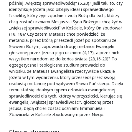
później „większą sprawiedliwością” (5,20)? Jeśli tak, to, czy
identyfikuje Józefa jako biblijny ideał i sprawiedliwego
Izraelitę, który żyje zgodnie z wolą Bożą dla tych, którzy
chcą zostać uczniami Mesjasza i Syna Bożego i chcą żyć w
„większej sprawiedliwości” w Kościele, który On zbudował
(16, 18)? Czy zatem Mateusz chce powiedzieć, że
metanoia, przez którą przeszedł Józef po spotkaniu ze
Słowem Bożym, zapowiada drogę metanoii Ewangelii
głoszonej przez Jezusa jego uczniom (4,17), a przez nich
wszystkim narodom aż do końca świata (28,16-20)? To
egzegetyczne i teologiczne studium prowadzi do
wniosku, że Mateusz Ewangelista rzeczywiście ukazuje
Józefa w tym wydarzeniu, który przeszedł przez swoją
osobistą metanoię pod wpływem Słowa Pańskiego. Dzięki
temu stał się idealnym typem człowieka ewangelicznej
sprawiedliwości dla tych, którzy w przyszłości, kierując się
ewangelią „większej sprawiedliwości”, głoszoną przez
Jezusa, będą chcieli zostać uczniami Emmanuela i
Zbawiciela w Kościele zbudowanym przez Niego.