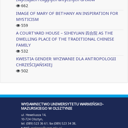
662
IMAGE OF MARY OF BETHANY AN INSPIRATION FOR
MYSTICISM
559
A COURTYARD HOUSE – SIHEYUAN 四合院 AS THE
DWELLING PLACE OF THE TRADITIONAL CHINESE
FAMILY
532
KWESTIA GENDER: WYZWANIE DLA ANTROPOLOGII
CHRZEŚCIJAŃSKIEJ
502
WYDAWNICTWO UNIWERSYTETU WARMIŃSKO-
MAZURSKIEGO W OLSZTYNIE
ul. Heweliusza 14,
10-724 Olsztyn,
tel. (089) 523 36 61; fax (089) 523 34 38,
e-mail:
wydawca@uwm.edu.pl