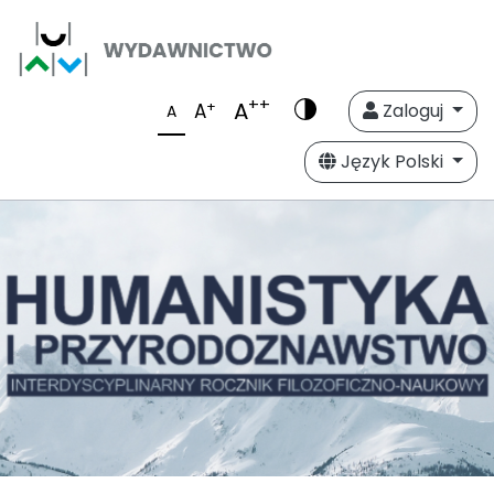
++
A
+
A
Zaloguj
A
Język Polski