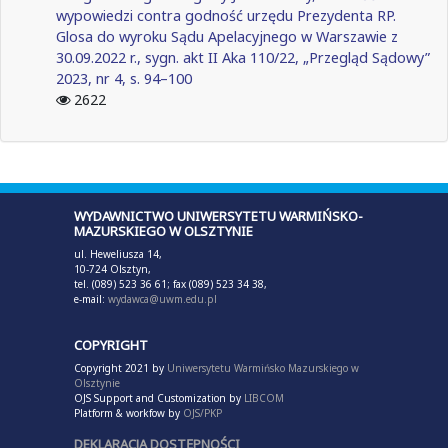
wypowiedzi contra godność urzędu Prezydenta RP.
Glosa do wyroku Sądu Apelacyjnego w Warszawie z
30.09.2022 r., sygn. akt II Aka 110/22, „Przegląd Sądowy”
2023, nr 4, s. 94–100
2622
WYDAWNICTWO UNIWERSYTETU WARMIŃSKO-
MAZURSKIEGO W OLSZTYNIE
ul. Heweliusza 14,
10-724 Olsztyn,
tel. (089) 523 36 61; fax (089) 523 34 38,
e-mail:
wydawca@uwm.edu.pl
COPYRIGHT
Copyright 2021 by
Uniwersytetu Warmińsko Mazurskiego w
Olsztynie
OJS Support and Customization by
LIBCOM
Platform & workfow by
OJS/PKP
DEKLARACJA DOSTĘPNOŚCI