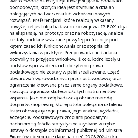
warto zwrócić na instytucje funkcjonujące w podatkach
dochodowych, których ideą jest stymulacja działań
polegających na tworzeniu lub wdrażaniu nowych
rozwiązań. Preferencjami, które realizują wskazany
powyżej cel jest ulga badawczo-rozwojowa, IP BOX, ulga
na ekspansję, na prototyp oraz na robotyzację. Analizie
zostały poddane wskazane powyżej preferencje pod
kątem zasad ich funkcjonowania oraz stopnia ich
wykorzystania w praktyce. Przeprowadzone badania
pozwoliły na przyjęcie wniosków, iż cele, które leżały u
podstaw wprowadzenia ich do sytemu prawa
podatkowego nie zostały w pełni zrealizowane. Część
obwarowań wprowadzonych przez ustawodawcę oraz
ograniczenia kreowane przez same organy podatkowe,
znacząco ogranicza skuteczność tych instrumentów
wsparcia. Jako metodę badawczą obrano metodę
dogmatycznoprawną, której istota polega na ustaleniu
treści obowiązującego prawa, jego analizie, wykładni,
egzegezie. Podstawowymi źródłami poddanymi
badaniom są źródła statystyczne uzyskane w trybie
ustawy o dostępie do informacji publicznej od Ministra
Finansów obejmujące dane na dzień 20.08.2024 roku,