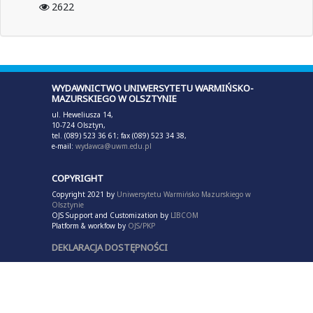
2622
WYDAWNICTWO UNIWERSYTETU WARMIŃSKO-
MAZURSKIEGO W OLSZTYNIE
ul. Heweliusza 14,
10-724 Olsztyn,
tel. (089) 523 36 61; fax (089) 523 34 38,
e-mail:
wydawca@uwm.edu.pl
COPYRIGHT
Copyright 2021 by
Uniwersytetu Warmińsko Mazurskiego w
Olsztynie
OJS Support and Customization by
LIBCOM
Platform & workfow by
OJS/PKP
DEKLARACJA DOSTĘPNOŚCI