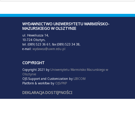
WYDAWNICTWO UNIWERSYTETU WARMIŃSKO-
MAZURSKIEGO W OLSZTYNIE
ul. Heweliusza 14,
10-724 Olsztyn,
tel. (089) 523 36 61; fax (089) 523 34 38,
e-mail:
wydawca@uwm.edu.pl
COPYRIGHT
Copyright 2021 by
Uniwersytetu Warmińsko Mazurskiego w
Olsztynie
OJS Support and Customization by
LIBCOM
Platform & workfow by
OJS/PKP
DEKLARACJA DOSTĘPNOŚCI