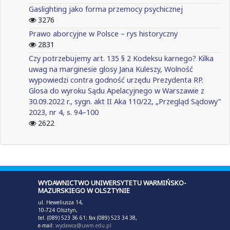
Gaslighting jako forma przemocy psychicznej
3276
Prawo aborcyjne w Polsce – rys historyczny
2831
Czy potrzebujemy art. 135 § 2 Kodeksu karnego? Kilka
uwag na marginesie glosy Jana Kuleszy, Wolność
wypowiedzi contra godność urzędu Prezydenta RP.
Glosa do wyroku Sądu Apelacyjnego w Warszawie z
30.09.2022 r., sygn. akt II Aka 110/22, „Przegląd Sądowy”
2023, nr 4, s. 94–100
2622
WYDAWNICTWO UNIWERSYTETU WARMIŃSKO-
MAZURSKIEGO W OLSZTYNIE
ul. Heweliusza 14,
10-724 Olsztyn,
tel. (089) 523 36 61; fax (089) 523 34 38,
e-mail:
wydawca@uwm.edu.pl