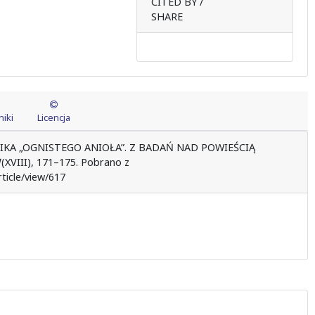
CITED BY /
SHARE
iki
Licencja
OLIKA „OGNISTEGO ANIOŁA”. Z BADAŃ NAD POWIEŚCIĄ
1
(XVIII), 171–175. Pobrano z
ticle/view/617