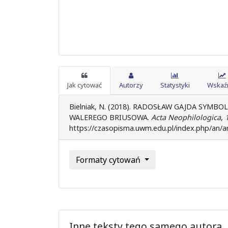
Jak cytować
Autorzy
Statystyki
Wskaźn
Bielniak, N. (2018). RADOSŁAW GAJDA SYMB
WALEREGO BRIUSOWA.
Acta Neophilologica
,
https://czasopisma.uwm.edu.pl/index.php/an/ar
Formaty cytowań
Inne teksty tego samego autora