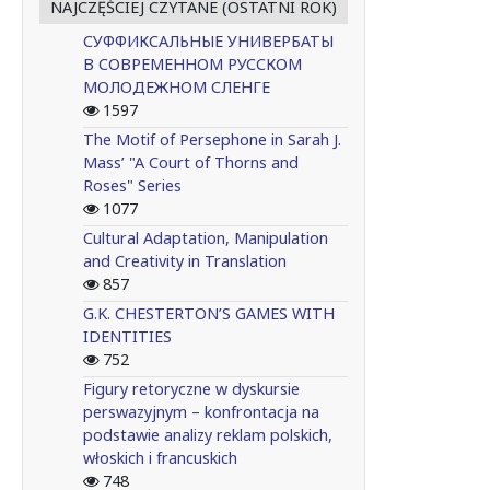
NAJCZĘŚCIEJ CZYTANE (OSTATNI ROK)
СУФФИКСАЛЬНЫЕ УНИВЕРБАТЫ
В СОВРЕМЕННОМ РУССКОМ
МОЛОДЕЖНОМ СЛЕНГЕ
1597
The Motif of Persephone in Sarah J.
Mass’ "A Court of Thorns and
Roses" Series
1077
Cultural Adaptation, Manipulation
and Creativity in Translation
857
G.K. CHESTERTON’S GAMES WITH
IDENTITIES
752
Figury retoryczne w dyskursie
perswazyjnym – konfrontacja na
podstawie analizy reklam polskich,
włoskich i francuskich
748