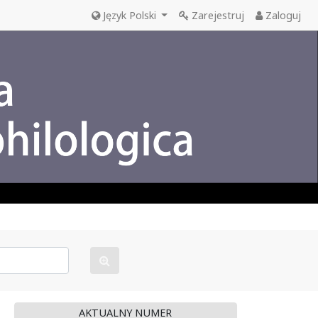
Język Polski
Zarejestruj
Zaloguj
AKTUALNY NUMER