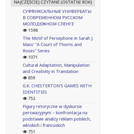
NAJCZĘŚCIEJ CZYTANE (OSTATNI ROK)
СУФФИКСАЛЬНЫЕ УНИВЕРБАТЫ
В СОВРЕМЕННОМ РУССКОМ
МОЛОДЕЖНОМ СЛЕНГЕ
1598
The Motif of Persephone in Sarah J.
Mass’ "A Court of Thorns and
Roses" Series
1071
Cultural Adaptation, Manipulation
and Creativity in Translation
859
G.K. CHESTERTON’S GAMES WITH
IDENTITIES
752
Figury retoryczne w dyskursie
perswazyjnym – konfrontacja na
podstawie analizy reklam polskich,
włoskich i francuskich
751