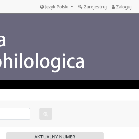
Język Polski
Zarejestruj
Zaloguj
AKTUALNY NUMER