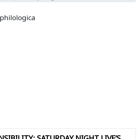
philologica
NSIBILITY: SATURDAY NIGHT LIVE’S