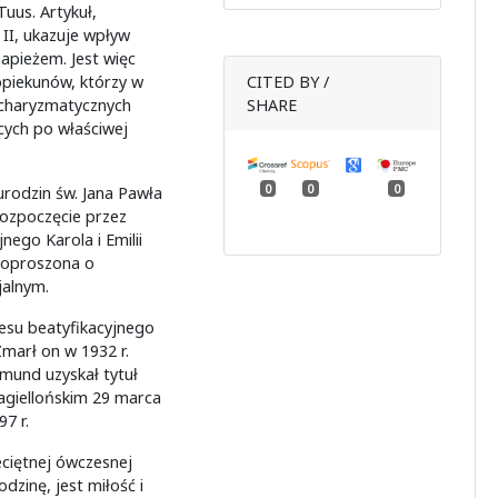
uus. Artykuł,
 II, ukazuje wpływ
papieżem. Jest więc
opiekunów, którzy w
CITED BY /
, charyzmatycznych
SHARE
cych po właściwej
0
0
0
rodzin św. Jana Pawła
rozpoczęcie przez
ego Karola i Emilii
 poproszona o
jalnym.
esu beatyfikacyjnego
marł on w 1932 r.
dmund uzyskał tytuł
agiellońskim 29 marca
7 r.
eciętnej ówczesnej
odzinę, jest miłość i