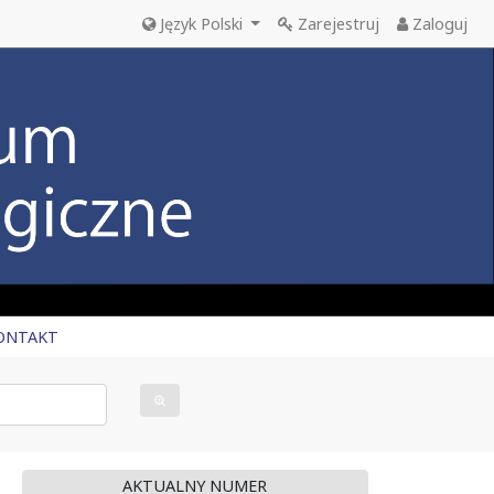
Język Polski
Zarejestruj
Zaloguj
ONTAKT
AKTUALNY NUMER