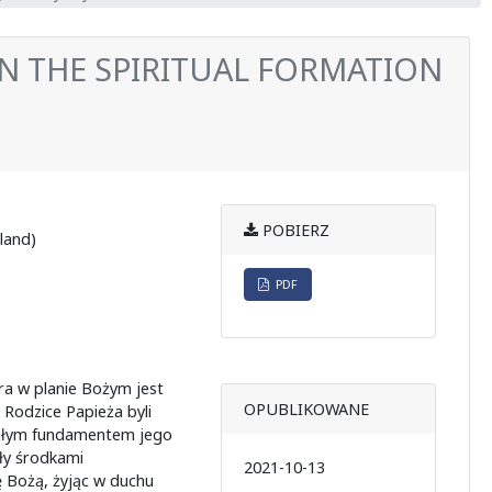
IN THE SPIRITUAL FORMATION
POBIERZ
land)
PDF
ra w planie Bożym jest
OPUBLIKOWANE
. Rodzice Papieża byli
nałym fundamentem jego
ły środkami
2021-10-13
ę Bożą, żyjąc w duchu