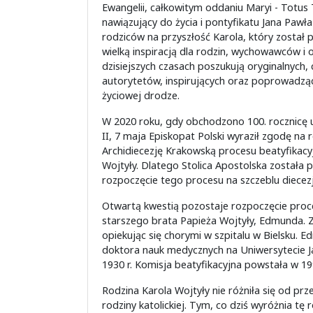
Ewangelii, całkowitym oddaniu Maryi - Totus T
nawiązujący do życia i pontyfikatu Jana Pawła
rodziców na przyszłość Karola, który został 
wielką inspiracją dla rodzin, wychowawców i 
dzisiejszych czasach poszukują oryginalnych
autorytetów, inspirujących oraz poprowadzą
życiowej drodze.
W 2020 roku, gdy obchodzono 100. rocznicę u
II, 7 maja Episkopat Polski wyraził zgodę na 
Archidiecezję Krakowską procesu beatyfikacyjn
Wojtyły. Dlatego Stolica Apostolska została
rozpoczęcie tego procesu na szczeblu diecez
Otwartą kwestią pozostaje rozpoczęcie proc
starszego brata Papieża Wojtyły, Edmunda. Z
opiekując się chorymi w szpitalu w Bielsku. E
doktora nauk medycznych na Uniwersytecie J
1930 r. Komisja beatyfikacyjna powstała w 199
Rodzina Karola Wojtyły nie różniła się od prz
rodziny katolickiej. Tym, co dziś wyróżnia tę r