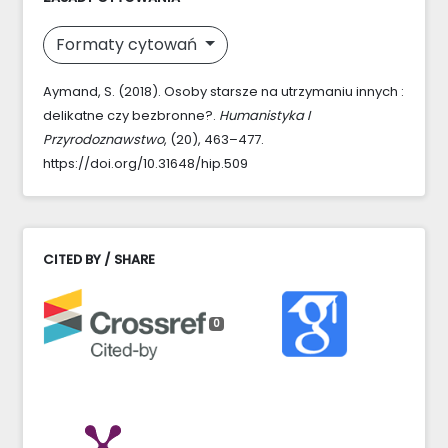
Formaty cytowań
Aymand, S. (2018). Osoby starsze na utrzymaniu innych :
delikatne czy bezbronne?.
Humanistyka I
Przyrodoznawstwo
, (20), 463–477.
https://doi.org/10.31648/hip.509
CITED BY / SHARE
0