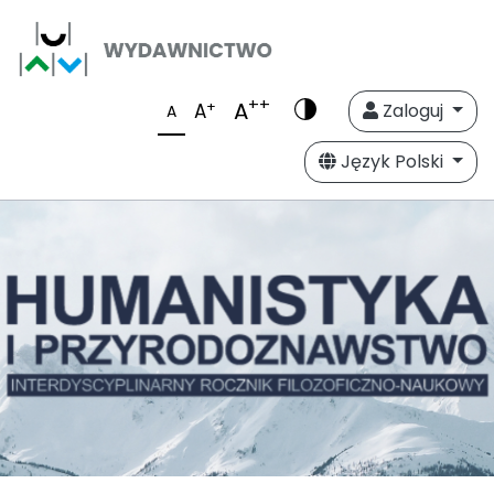
++
A
+
A
Zaloguj
A
Język Polski