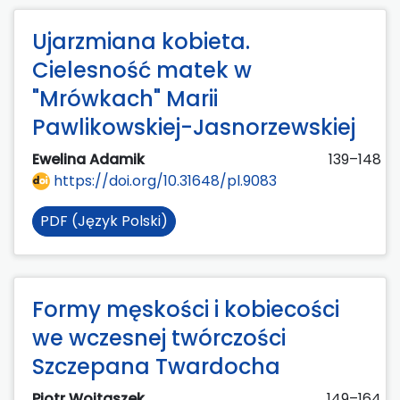
Ujarzmiana kobieta.
Cielesność matek w
"Mrówkach" Marii
Pawlikowskiej-Jasnorzewskiej
Ewelina Adamik
139–148
https://doi.org/10.31648/pl.9083
PDF (Język Polski)
Formy męskości i kobiecości
we wczesnej twórczości
Szczepana Twardocha
Piotr Wojtaszek
149–164