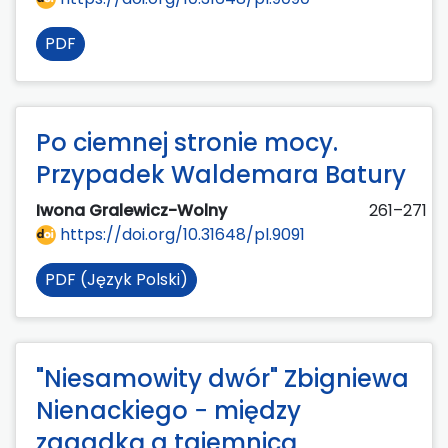
PDF
Po ciemnej stronie mocy.
Przypadek Waldemara Batury
Iwona Gralewicz-Wolny
261–271
https://doi.org/10.31648/pl.9091
PDF (Język Polski)
"Niesamowity dwór" Zbigniewa
Nienackiego − między
zagadką a tajemnicą