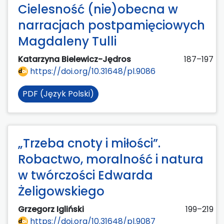
Cielesność (nie)obecna w
narracjach postpamięciowych
Magdaleny Tulli
Katarzyna Bielewicz-Jędros
187–197
https://doi.org/10.31648/pl.9086
PDF (Język Polski)
„Trzeba cnoty i miłości”.
Robactwo, moralność i natura
w twórczości Edwarda
Żeligowskiego
Grzegorz Igliński
199–219
https://doi.org/10.31648/pl.9087