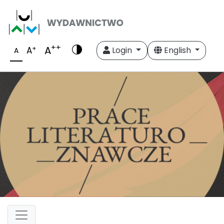
++
A
+
A
Login
English
A