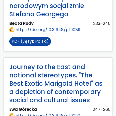
narodowym socjalizmie
Stefana Georgego
Beata Rudy
233–246
https://doi.org/10.31648/pl.9089
PDF (Język Polski)
Journey to the East and
national stereotypes. "The
Best Exotic Marigold Hotel" as
a depiction of contemporary
social and cultural issues
Ewa Górecka
247–260
https://doi.org/10.31648/pl.9090