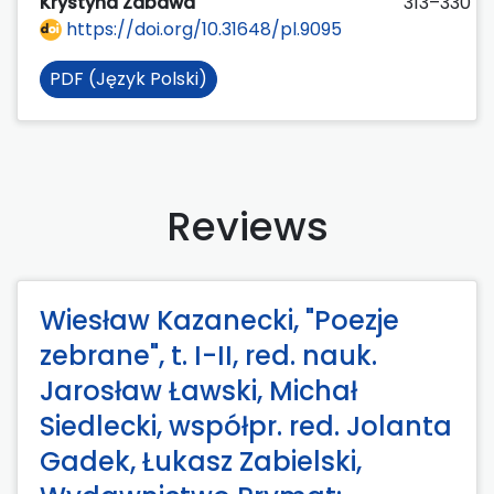
Krystyna Zabawa
313–330
https://doi.org/10.31648/pl.9095
PDF (Język Polski)
Reviews
Wiesław Kazanecki, "Poezje
zebrane", t. I-II, red. nauk.
Jarosław Ławski, Michał
Siedlecki, współpr. red. Jolanta
Gadek, Łukasz Zabielski,